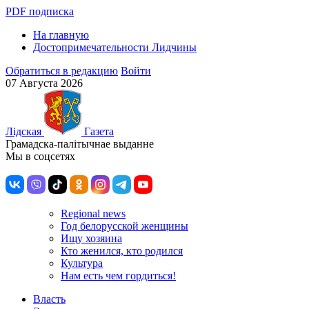
PDF подписка
На главную
Достопримечательности Лидчины
Обратиться в редакцию
Войти
07 Августа 2026
Лiдская
Газета
Грамадска-палiтычнае выданне
Мы в соцсетях
Regional news
Год белорусской женщины
Ищу хозяина
Кто женился, кто родился
Культура
Нам есть чем гордиться!
Власть