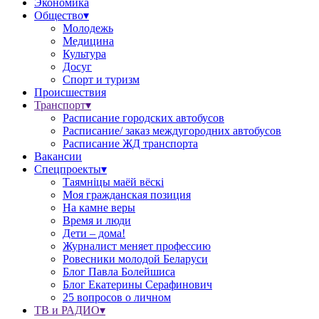
Экономика
Общество▾
Молодежь
Медицина
Культура
Досуг
Спорт и туризм
Происшествия
Транспорт▾
Расписание городских автобусов
Расписание/ заказ междугородних автобусов
Расписание ЖД транспорта
Вакансии
Спецпроекты▾
Таямніцы маёй вёскі
Моя гражданская позиция
На камне веры
Время и люди
Дети – дома!
Журналист меняет профессию
Ровесники молодой Беларуси
Блог Павла Болейшиса
Блог Екатерины Серафинович
25 вопросов о личном
ТВ и РАДИО▾