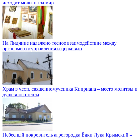
исходит молитва за мир
На Лидчине налажено тесное взаимодействие между
органами госуправления и церковью
Храм в честь священномученика Киприана – место молитвы и
душевного тепла
Небесный покровитель агрогородка Ёдки Лука Крымский –