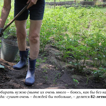
ирать нужно (нынче их очень много – боюсь, как бы без к
ода: сушит очень – дождей бы побольше
, – делится
82-летн