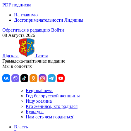
PDF подписка
На главную
Достопримечательности Лидчины
Обратиться в редакцию
Войти
08 Августа 2026
Лiдская
Газета
Грамадска-палiтычнае выданне
Мы в соцсетях
Regional news
Год белорусской женщины
Ищу хозяина
Кто женился, кто родился
Культура
Нам есть чем гордиться!
Власть