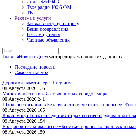
Лидер ФМ 94.3
Твоё радио 100.6 ФМ
ТВ
Реклама и услуги
Заявка в бегущую строку
Ваши поздравления
Рекламодателям
Частные объявления
Главная
Новости
Досуг
Фоторепортаж о лидских дачниках
Последние новости
Самое читаемое
Дорогами памяти через Лидчину
08 Августа 2026
136
Минск вошёл в топ-3 самых чистых городов мира
08 Августа 2026
241
Школьное питание в Беларуси: что изменится с нового учебног
08 Августа 2026
165
Какие могут быть последствия отдыха на необорудованных пл
08 Августа 2026
154
В оздоровительном лагере «Берёзка» прошёл товарищеский ма
08 Августа 2026
150