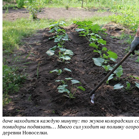
даче находится каждую минуту: то жуков колорадских соб
помидоры подвязать… Много сил уходит на поливку огор
деревни Новоселки.