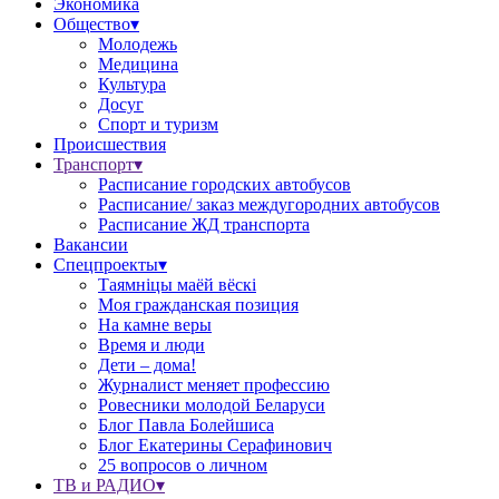
Экономика
Общество▾
Молодежь
Медицина
Культура
Досуг
Спорт и туризм
Происшествия
Транспорт▾
Расписание городских автобусов
Расписание/ заказ междугородних автобусов
Расписание ЖД транспорта
Вакансии
Спецпроекты▾
Таямніцы маёй вёскі
Моя гражданская позиция
На камне веры
Время и люди
Дети – дома!
Журналист меняет профессию
Ровесники молодой Беларуси
Блог Павла Болейшиса
Блог Екатерины Серафинович
25 вопросов о личном
ТВ и РАДИО▾