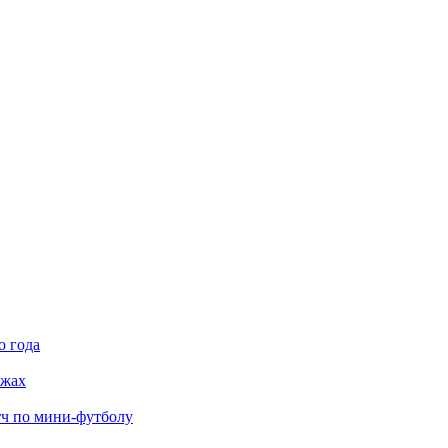
о года
яжах
тч по мини-футболу