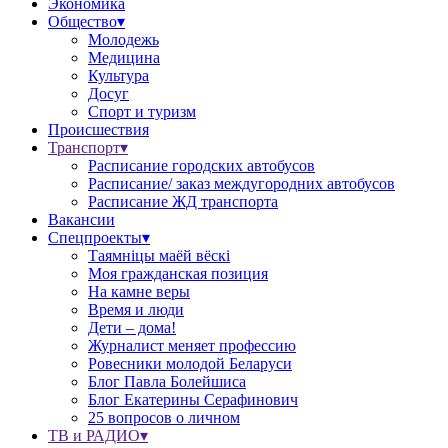
Экономика
Общество▾
Молодежь
Медицина
Культура
Досуг
Спорт и туризм
Происшествия
Транспорт▾
Расписание городских автобусов
Расписание/ заказ междугородних автобусов
Расписание ЖД транспорта
Вакансии
Спецпроекты▾
Таямніцы маёй вёскі
Моя гражданская позиция
На камне веры
Время и люди
Дети – дома!
Журналист меняет профессию
Ровесники молодой Беларуси
Блог Павла Болейшиса
Блог Екатерины Серафинович
25 вопросов о личном
ТВ и РАДИО▾