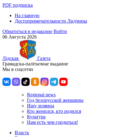
PDF подписка
На главную
Достопримечательности Лидчины
Обратиться в редакцию
Войти
06 Августа 2026
Лiдская
Газета
Грамадска-палiтычнае выданне
Мы в соцсетях
Regional news
Год белорусской женщины
Ищу хозяина
Кто женился, кто родился
Культура
Нам есть чем гордиться!
Власть