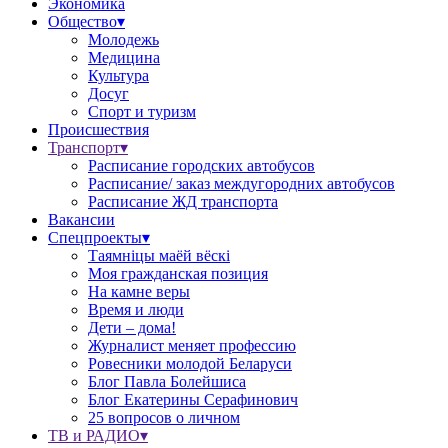
Экономика
Общество▾
Молодежь
Медицина
Культура
Досуг
Спорт и туризм
Происшествия
Транспорт▾
Расписание городских автобусов
Расписание/ заказ междугородних автобусов
Расписание ЖД транспорта
Вакансии
Спецпроекты▾
Таямніцы маёй вёскі
Моя гражданская позиция
На камне веры
Время и люди
Дети – дома!
Журналист меняет профессию
Ровесники молодой Беларуси
Блог Павла Болейшиса
Блог Екатерины Серафинович
25 вопросов о личном
ТВ и РАДИО▾