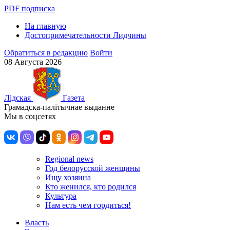
PDF подписка
На главную
Достопримечательности Лидчины
Обратиться в редакцию
Войти
08 Августа 2026
Лiдская
Газета
Грамадска-палiтычнае выданне
Мы в соцсетях
Regional news
Год белорусской женщины
Ищу хозяина
Кто женился, кто родился
Культура
Нам есть чем гордиться!
Власть