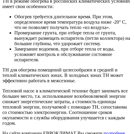
ТН в режиме обогрева в российских климатических условиях
имеет свои особенности:
Обогрев требуется длительное время. При этом,
определенное время температура воздуха ниже -20° С,
что не позволяет получать тепло «из воздуха».
Промерзание грунта, при отборе тепла от грунта,
вынуждает размещать испаритель (петли коллектора) на
большие глубины, что удорожает систему.
Замерзание водоемов, при отборе тепла от воды,
усложняет контроль и обслуживание состояние
испарителя.
ТН для обогрева помещений целесообразен в средней и
теплой климатических зонах. В холодных зонах ТН может
эффективно работать в межсезонье.
Тепловой насос в климатической технике будет занимать все
большее место, т.к. использование возобновляемой энергии
снижает энергетические затраты, а стоимость единицы
тепловой энергии, получаемой с помощью ТН, сопоставима
со стоимостью электроэнергии. Соотношение сроков
окупаемости и службы оборудования улучшается с каждым
годом.
На сайте компании ЕВРОКЛИМАТ Вы сможете
подробнее