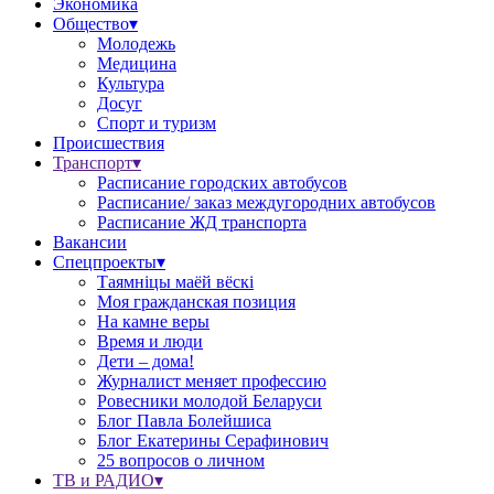
Экономика
Общество▾
Молодежь
Медицина
Культура
Досуг
Спорт и туризм
Происшествия
Транспорт▾
Расписание городских автобусов
Расписание/ заказ междугородних автобусов
Расписание ЖД транспорта
Вакансии
Спецпроекты▾
Таямніцы маёй вёскі
Моя гражданская позиция
На камне веры
Время и люди
Дети – дома!
Журналист меняет профессию
Ровесники молодой Беларуси
Блог Павла Болейшиса
Блог Екатерины Серафинович
25 вопросов о личном
ТВ и РАДИО▾