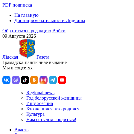
PDF подписка
На главную
Достопримечательности Лидчины
Обратиться в редакцию
Войти
09 Августа 2026
Лiдская
Газета
Грамадска-палiтычнае выданне
Мы в соцсетях
Regional news
Год белорусской женщины
Ищу хозяина
Кто женился, кто родился
Культура
Нам есть чем гордиться!
Власть