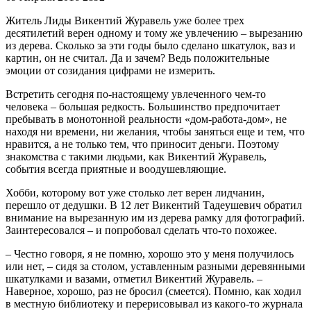
Житель Лиды Викентий Журавель уже более трех
десятилетий верен одному и тому же увлечению – вырезанию
из дерева. Сколько за эти годы было сделано шкатулок, ваз и
картин, он не считал. Да и зачем? Ведь положительные
эмоции от созидания цифрами не измерить.
Встретить сегодня по-настоящему увлеченного чем-то
человека – большая редкость. Большинство предпочитает
пребывать в монотонной реальности «дом-работа-дом», не
находя ни времени, ни желания, чтобы заняться еще и тем, что
нравится, а не только тем, что приносит деньги. Поэтому
знакомства с такими людьми, как Викентий Журавель,
события всегда приятные и воодушевляющие.
Хобби, которому вот уже столько лет верен лидчанин,
перешло от дедушки. В 12 лет Викентий Тадеушевич обратил
внимание на вырезанную им из дерева рамку для фотографий.
Заинтересовался – и попробовал сделать что-то похожее.
– Честно говоря, я не помню, хорошо это у меня получилось
или нет, – сидя за столом, уставленным разными деревянными
шкатулками и вазами, отметил Викентий Журавель. –
Наверное, хорошо, раз не бросил (смеется). Помню, как ходил
в местную библиотеку и перерисовывал из какого-то журнала