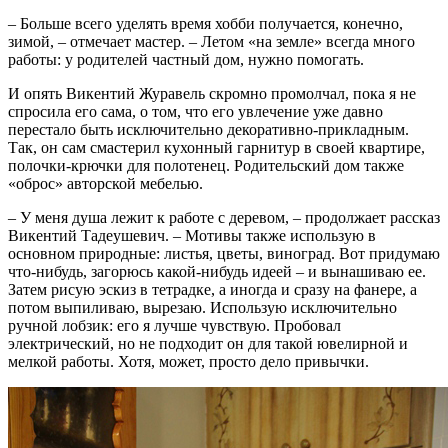
– Больше всего уделять время хобби получается, конечно,
зимой, – отмечает мастер. – Летом «на земле» всегда много
работы: у родителей частный дом, нужно помогать.
И опять Викентий Журавель скромно промолчал, пока я не
спросила его сама, о том, что его увлечение уже давно
перестало быть исключительно декоративно-прикладным.
Так, он сам смастерил кухонный гарнитур в своей квартире,
полочки-крючки для полотенец. Родительский дом также
«оброс» авторской мебелью.
– У меня душа лежит к работе с деревом, – продолжает рассказ
Викентий Тадеушевич. – Мотивы также использую в
основном природные: листья, цветы, виноград. Вот придумаю
что-нибудь, загорюсь какой-нибудь идеей – и вынашиваю ее.
Затем рисую эскиз в тетрадке, а иногда и сразу на фанере, а
потом выпиливаю, вырезаю. Использую исключительно
ручной лобзик: его я лучше чувствую. Пробовал
электрический, но не подходит он для такой ювелирной и
мелкой работы. Хотя, может, просто дело привычки.