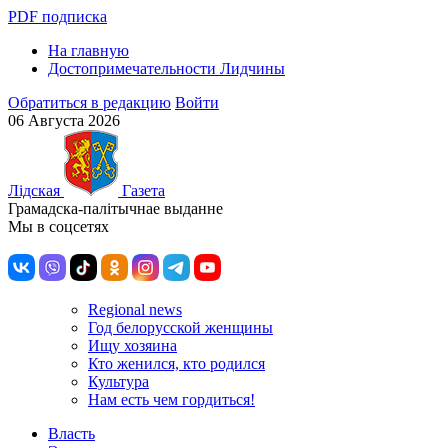
PDF подписка
На главную
Достопримечательности Лидчины
Обратиться в редакцию
Войти
06 Августа 2026
Лiдская
Газета
Грамадска-палiтычнае выданне
Мы в соцсетях
Regional news
Год белорусской женщины
Ищу хозяина
Кто женился, кто родился
Культура
Нам есть чем гордиться!
Власть