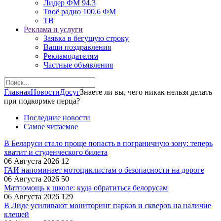
Лидер ФМ 94.3
Твоё радио 100.6 ФМ
ТВ
Реклама и услуги
Заявка в бегущую строку
Ваши поздравления
Рекламодателям
Частные объявления
Главная
Новости
Досуг
Знаете ли вы, чего никак нельзя делать
при подкормке перца?
Последние новости
Самое читаемое
В Беларуси стало проще попасть в пограничную зону: теперь
хватит и студенческого билета
06 Августа 2026
12
ГАИ напоминает мотоциклистам о безопасности на дороге
06 Августа 2026
50
Матпомощь к школе: куда обратиться белорусам
06 Августа 2026
129
В Лиде усиливают мониторинг парков и скверов на наличие
клещей