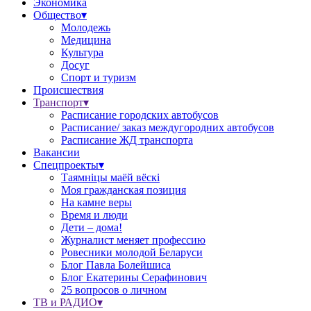
Экономика
Общество▾
Молодежь
Медицина
Культура
Досуг
Спорт и туризм
Происшествия
Транспорт▾
Расписание городских автобусов
Расписание/ заказ междугородних автобусов
Расписание ЖД транспорта
Вакансии
Спецпроекты▾
Таямніцы маёй вёскі
Моя гражданская позиция
На камне веры
Время и люди
Дети – дома!
Журналист меняет профессию
Ровесники молодой Беларуси
Блог Павла Болейшиса
Блог Екатерины Серафинович
25 вопросов о личном
ТВ и РАДИО▾