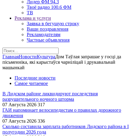
Лидер ФМ 94.3
Твоё радио 100.6 ФМ
ТВ
Реклама и услуги
Заявка в бегущую строку
Ваши поздравления
Рекламодателям
Частные объявления
Главная
Новости
Культура
Дом Таўлая запрашае у госці да
пісьменніка, які карыстаўся чарніліцай і друкавальнай
машынкай
Последние новости
Самое читаемое
В Лидском районе ликвидируют последствия
разрушительного ночного шторма
07 Августа 2026
317
ГАИ напоминает велосипедистам о правилах дорожного
движения
07 Августа 2026
336
Сколько составила зарплата работников Лидского района в I
полугодии 2026 года