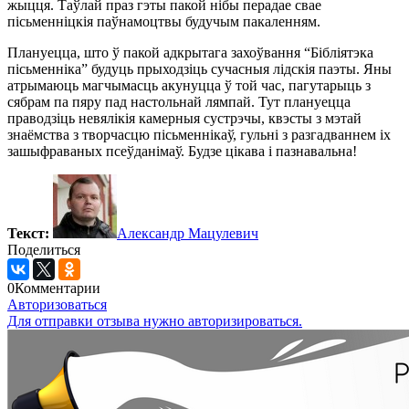
жыцця. Таўлай праз гэты пакой нібы перадае свае
пісьменніцкія паўнамоцтвы будучым пакаленням.
Плануецца, што ў пакой адкрытага захоўвання “Бібліятэка
пісьменніка” будуць прыходзіць сучасныя лідскія паэты. Яны
атрымаюць магчымасць акунуцца ў той час, пагутарыць з
сябрам па пяру пад настольнай лямпай. Тут плануецца
праводзіць невялікія камерныя сустрэчы, квэсты з мэтай
знаёмства з творчасцю пісьменнікаў, гульні з разгадваннем іх
зашыфраваных псеўданімаў. Будзе цікава і пазнавальна!
Текст:
Александр Мацулевич
Поделиться
0
Комментарии
Авторизоваться
Для отправки отзыва нужно авторизироваться.