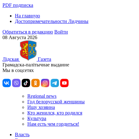
PDF подписка
На главную
Достопримечательности Лидчины
Обратиться в редакцию
Войти
08 Августа 2026
Лiдская
Газета
Грамадска-палiтычнае выданне
Мы в соцсетях
Regional news
Год белорусской женщины
Ищу хозяина
Кто женился, кто родился
Культура
Нам есть чем гордиться!
Власть