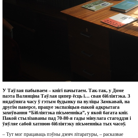
У Таўлая пабываем – кнігі пачытаем. Так-так, у Доме
паэта Валянціна Таўлая цяпер ёсць і… свая бібліятэка. З
нядаўняга часу ў гэтым будынку па вуліцы Замкавай, на
другім паверсе, працуе экспазіцыя-пакой адкрытага
захоўвання “Бібліятэка пісьменніка”, у якой багата кніг.
Пакой стылізаваны пад 70-80-я гады мінулага стагоддзя і
ўяўляе сабой хатнюю бібліятэку пісьменніка тых часоў.
– Тут мог працаваць пэўны дзеяч літаратуры, – расказвае