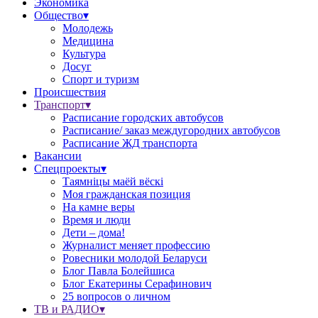
Экономика
Общество▾
Молодежь
Медицина
Культура
Досуг
Спорт и туризм
Происшествия
Транспорт▾
Расписание городских автобусов
Расписание/ заказ междугородних автобусов
Расписание ЖД транспорта
Вакансии
Спецпроекты▾
Таямніцы маёй вёскі
Моя гражданская позиция
На камне веры
Время и люди
Дети – дома!
Журналист меняет профессию
Ровесники молодой Беларуси
Блог Павла Болейшиса
Блог Екатерины Серафинович
25 вопросов о личном
ТВ и РАДИО▾