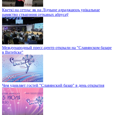
Кветкі на сетцы: як на Лідчыне адраджаюць унікальнае
рамяство стварэння сеткавых абрусаў
Международный пресс-центр открыли на "Славянском базаре
в Витебске"
Чем удивляет гостей "Славянский базар" в день открытия