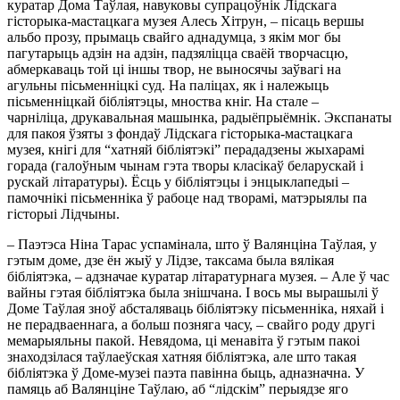
куратар Дома Таўлая, навуковы супрацоўнік Лідскага
гісторыка-мастацкага музея Алесь Хітрун, – пісаць вершы
альбо прозу, прымаць свайго аднадумца, з якім мог бы
пагутарыць адзін на адзін, падзяліцца сваёй творчасцю,
абмеркаваць той ці іншы твор, не выносячы заўвагі на
агульны пісьменніцкі суд. На паліцах, як і належыць
пісьменніцкай бібліятэцы, мноства кніг. На стале –
чарніліца, друкавальная машынка, радыёпрыёмнік. Экспанаты
для пакоя ўзяты з фондаў Лідскага гісторыка-мастацкага
музея, кнігі для “хатняй бібліятэкі” перададзены жыхарамі
горада (галоўным чынам гэта творы класікаў беларускай і
рускай літаратуры). Ёсць у бібліятэцы і энцыклапедыі –
памочнікі пісьменніка ў рабоце над творамі, матэрыялы па
гісторыі Лідчыны.
– Паэтэса Ніна Тарас успамінала, што ў Валянціна Таўлая, у
гэтым доме, дзе ён жыў у Лідзе, таксама была вялікая
бібліятэка, – адзначае куратар літаратурнага музея. – Але ў час
вайны гэтая бібліятэка была знішчана. І вось мы вырашылі ў
Доме Таўлая зноў абсталяваць бібліятэку пісьменніка, няхай і
не перадваеннага, а больш позняга часу, – свайго роду другі
мемарыяльны пакой. Невядома, ці менавіта ў гэтым пакоі
знаходзілася таўлаеўская хатняя бібліятэка, але што такая
бібліятэка ў Доме-музеі паэта павінна быць, адназначна. У
памяць аб Валянціне Таўлаю, аб “лідскім” перыядзе яго