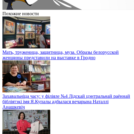
Похожие новости
Мать, труженица, защитница, муза. Образы белорусской
женщины представили на выставке в Гродно
Захавальніца часу: у філіяле №4 Лідскай цэнтральнай раённай
бібліятэкі імя Я.Купалы адбылася вечарына Наталлі
Анашкевіч