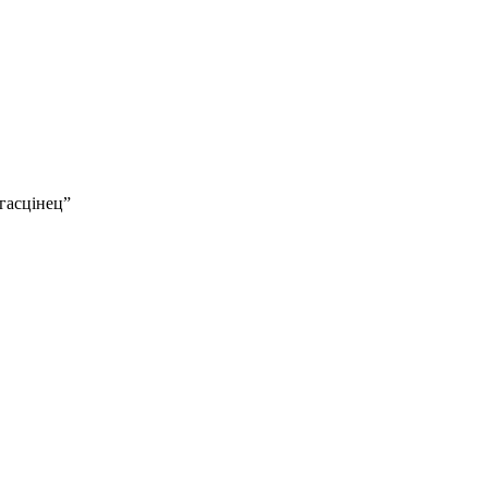
гасцінец”