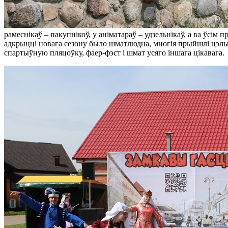
рамеснікаў – пакупнікоў, у аніматараў – удзельнікаў, а ва ўсім
адкрыцці новага сезону было шматлюдна, многія прыйшлі цэлымі
спартыўную пляцоўку, фаер-фэст і шмат усяго іншага цікавага.