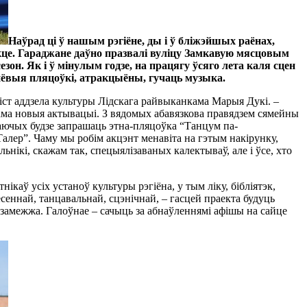
Наўрад ці ў нашым рэгіёне, ды і ў бліжэйшых раёнах,
аекце. Гараджане даўно празвалі вуліцу Замкавую мясцовым
н. Як і ў мінулым годзе, на працягу ўсяго лета каля сцен
ьнёвыя пляцоўкі, атракцыёны, гучаць музыка.
ліст аддзела культуры Лідскага райвыканкама Марыя Дукі. –
сама новыя актывацыі. З вядомых абавязкова правядзем сямейны
даючых будзе запрашаць этна-пляцоўка “Танцум па-
Талер”. Чаму мы робім акцэнт менавіта на гэтым накірунку,
ьнікі, скажам так, спецыялізаваных калектываў, але і ўсе, хто
каў усіх устаноў культуры рэгіёна, у тым ліку, бібліятэк,
сеннай, танцавальнай, сцэнічнай, – гасцей праекта будуць
 замежжа. Галоўнае – сачыць за абнаўленнямі афішы на сайце