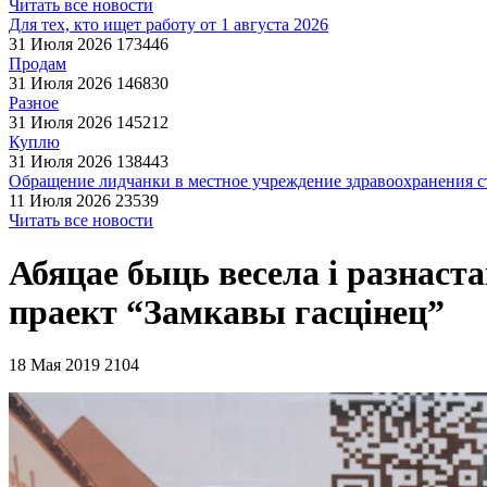
Читать все новости
Для тех, кто ищет работу от 1 августа 2026
31 Июля 2026
173446
Продам
31 Июля 2026
146830
Разное
31 Июля 2026
145212
Куплю
31 Июля 2026
138443
Обращение лидчанки в местное учреждение здравоохранения ст
11 Июля 2026
23539
Читать все новости
Абяцае быць весела і разнаст
праект “Замкавы гасцінец”
18 Мая 2019
2104