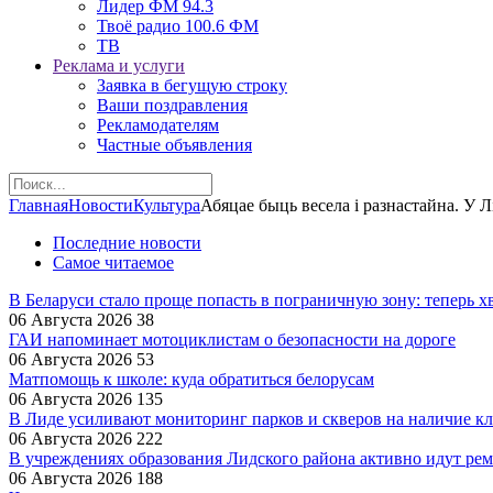
Лидер ФМ 94.3
Твоё радио 100.6 ФМ
ТВ
Реклама и услуги
Заявка в бегущую строку
Ваши поздравления
Рекламодателям
Частные объявления
Главная
Новости
Культура
Абяцае быць весела і разнастайна. У 
Последние новости
Самое читаемое
В Беларуси стало проще попасть в пограничную зону: теперь хв
06 Августа 2026
38
ГАИ напоминает мотоциклистам о безопасности на дороге
06 Августа 2026
53
Матпомощь к школе: куда обратиться белорусам
06 Августа 2026
135
В Лиде усиливают мониторинг парков и скверов на наличие к
06 Августа 2026
222
В учреждениях образования Лидского района активно идут ре
06 Августа 2026
188