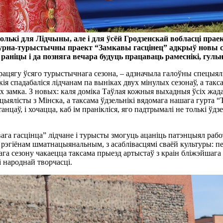
толькі для Лідчыны, але і для ўсёй Гродзенскай вобласці пр
урна-турыстычны праект “Замкавы гасцінец” адкрыў новы сезо
раніцы і да позняга вечара будуць працаваць рамеснікі, гул
 працягу ўсяго турыстычнага сезона, – адзначыла галоўны спецыя
ія спадабаліся лідчанам па выніках двух мінулых сезонаў, а так
ах замка. З новых: каля доміка Таўлая кожныя выхадныя ўсіх жа
ыялісты з Мінска, а таксама ўдзельнікі вядомага нашага гурта “
цаў, і хочацца, каб ім пранікліся, яго падтрымалі не толькі ўдзел
а гасцінца” лідчане і турысты змогуць ацаніць патэнцыял работні
а рэгіёнам шматнацыянальным, з асаблівасцямі сваёй культуры: пе
ага сезону чакаецца таксама прыезд артыстаў з краін бліжэйшага
і народнай творчасці.