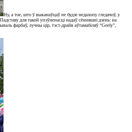
Ну, а тое, што ў выканаўцаў не будзе недахопу гледачоў, у
. Падставу для такой упэўненасці надаў сённяшні дзень: на
валь фарбаў, лучны цір, тэст-драйв аўтамабіляў “Geely”,