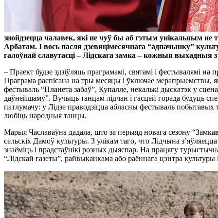
знойдзецца чалавек, які не чуў бы аб гэтым унікальным не 
Арбатам. І вось пасля дзевяцімесячнага “адпачынку” культ
галоўнай славутасці – Лідскага замка – кожныя выхадныя з 
– Праект будзе здзіўляць праграмамі, святамі і фестывалямі на
Праграма распісана на тры месяцы і ўключае мерапрыемствы, як
фестываль “Планета забаў”, Купалле, некалькі дыскатэк у сцен
даўнейшаму”. Вучыць танцам лідчан і гасцей горада будуць спец
патлумачу: у Лідзе праводзіцца абласны фестываль побытавых тан
любіць народныя танцы.
Марыя Чаславаўна дадала, што за перыяд новага сезону “Замкаваг
сельскіх Дамоў культуры. З улікам таго, что Лідчына з’яўляецц
знаёміць і прадстаўнікі розных дыяспар. На працягу турыстычн
“Лідскай газеты”, райвыканкама або раённага цэнтра культуры 