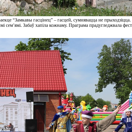
 праекце “Замкавы гасцінец” – гасцей, сумнявацца не прыходзіцца
 сем’ямі. Забаў хапіла кожнаму. Праграма прадугледжвала фесты