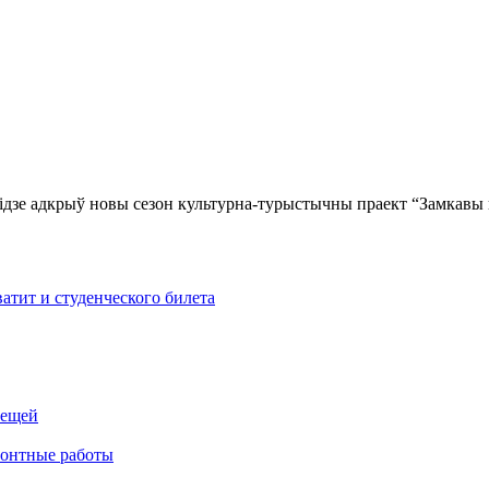
Лідзе адкрыў новы сезон культурна-турыстычны праект “Замкавы 
атит и студенческого билета
лещей
монтные работы