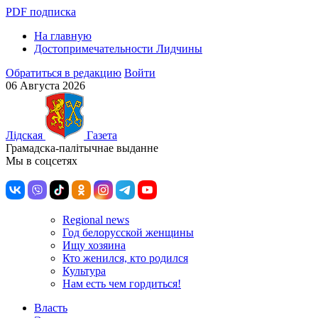
PDF подписка
На главную
Достопримечательности Лидчины
Обратиться в редакцию
Войти
06 Августа 2026
Лiдская
Газета
Грамадска-палiтычнае выданне
Мы в соцсетях
Regional news
Год белорусской женщины
Ищу хозяина
Кто женился, кто родился
Культура
Нам есть чем гордиться!
Власть