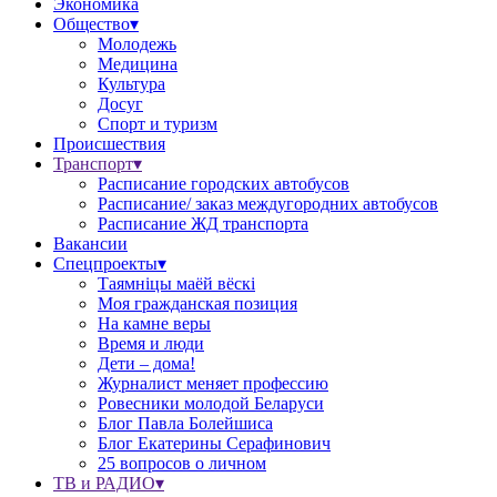
Экономика
Общество▾
Молодежь
Медицина
Культура
Досуг
Спорт и туризм
Происшествия
Транспорт▾
Расписание городских автобусов
Расписание/ заказ междугородних автобусов
Расписание ЖД транспорта
Вакансии
Спецпроекты▾
Таямніцы маёй вёскі
Моя гражданская позиция
На камне веры
Время и люди
Дети – дома!
Журналист меняет профессию
Ровесники молодой Беларуси
Блог Павла Болейшиса
Блог Екатерины Серафинович
25 вопросов о личном
ТВ и РАДИО▾