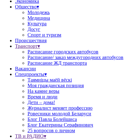
Экономика
Общество▾
Молодежь
Медицина
Культура
Досуг
Спорт и туризм
Происшествия
Транспорт▾
Расписание городских автобусов
Расписание/ заказ междугородних автобусов
Расписание ЖД транспорта
Вакансии
Спецпроекты▾
Таямніцы маёй вёскі
Моя гражданская позиция
На камне веры
Время и люди
Дети – дома!
Журналист меняет профессию
Ровесники молодой Беларуси
Блог Павла Болейшиса
Блог Екатерины Серафинович
25 вопросов о личном
ТВ и РАДИО▾