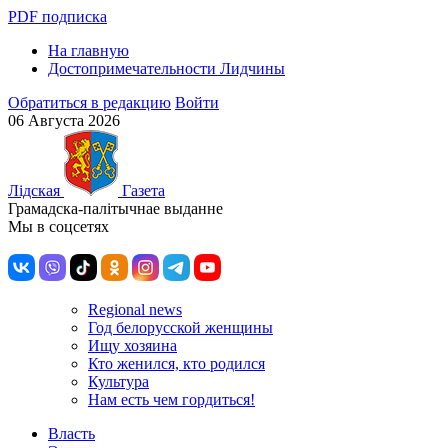
PDF подписка
На главную
Достопримечательности Лидчины
Обратиться в редакцию
Войти
06 Августа 2026
Лiдская
Газета
Грамадска-палiтычнае выданне
Мы в соцсетях
Regional news
Год белорусской женщины
Ищу хозяина
Кто женился, кто родился
Культура
Нам есть чем гордиться!
Власть