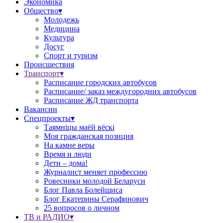
Экономика
Общество▾
Молодежь
Медицина
Культура
Досуг
Спорт и туризм
Происшествия
Транспорт▾
Расписание городских автобусов
Расписание/ заказ междугородних автобусов
Расписание ЖД транспорта
Вакансии
Спецпроекты▾
Таямніцы маёй вёскі
Моя гражданская позиция
На камне веры
Время и люди
Дети – дома!
Журналист меняет профессию
Ровесники молодой Беларуси
Блог Павла Болейшиса
Блог Екатерины Серафинович
25 вопросов о личном
ТВ и РАДИО▾