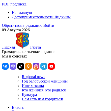
PDF подписка
На главную
Достопримечательности Лидчины
Обратиться в редакцию
Войти
09 Августа 2026
Лiдская
Газета
Грамадска-палiтычнае выданне
Мы в соцсетях
Regional news
Год белорусской женщины
Ищу хозяина
Кто женился, кто родился
Культура
Нам есть чем гордиться!
Власть