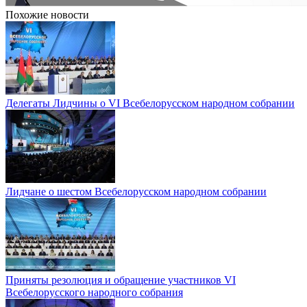
Похожие новости
Делегаты Лидчины о VI Всебелорусском народном собрании
Лидчане о шестом Всебелорусском народном собрании
Приняты резолюция и обращение участников VI
Всебелорусского народного собрания