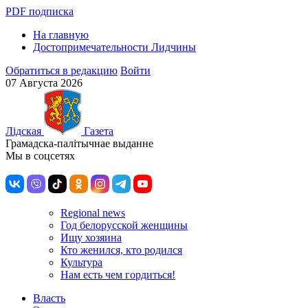
PDF подписка
На главную
Достопримечательности Лидчины
Обратиться в редакцию
Войти
07 Августа 2026
Лiдская
Газета
Грамадска-палiтычнае выданне
Мы в соцсетях
Regional news
Год белорусской женщины
Ищу хозяина
Кто женился, кто родился
Культура
Нам есть чем гордиться!
Власть