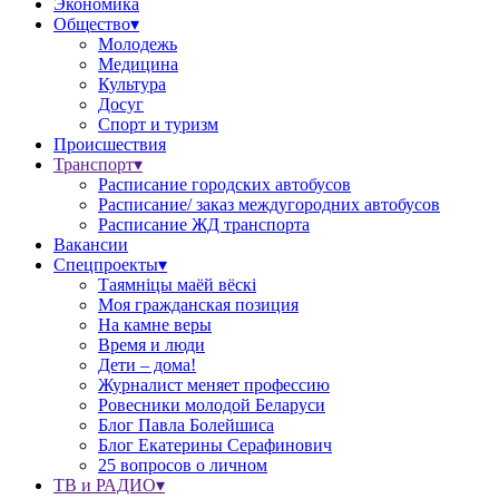
Экономика
Общество▾
Молодежь
Медицина
Культура
Досуг
Спорт и туризм
Происшествия
Транспорт▾
Расписание городских автобусов
Расписание/ заказ междугородних автобусов
Расписание ЖД транспорта
Вакансии
Спецпроекты▾
Таямніцы маёй вёскі
Моя гражданская позиция
На камне веры
Время и люди
Дети – дома!
Журналист меняет профессию
Ровесники молодой Беларуси
Блог Павла Болейшиса
Блог Екатерины Серафинович
25 вопросов о личном
ТВ и РАДИО▾