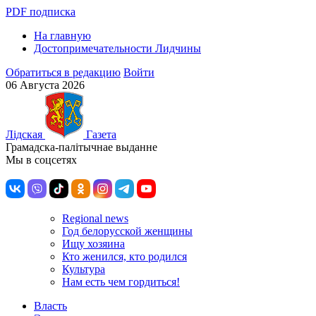
PDF подписка
На главную
Достопримечательности Лидчины
Обратиться в редакцию
Войти
06 Августа 2026
Лiдская
Газета
Грамадска-палiтычнае выданне
Мы в соцсетях
Regional news
Год белорусской женщины
Ищу хозяина
Кто женился, кто родился
Культура
Нам есть чем гордиться!
Власть