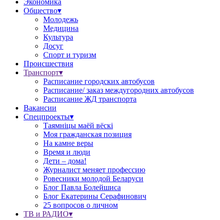
Экономика
Общество▾
Молодежь
Медицина
Культура
Досуг
Спорт и туризм
Происшествия
Транспорт▾
Расписание городских автобусов
Расписание/ заказ междугородних автобусов
Расписание ЖД транспорта
Вакансии
Спецпроекты▾
Таямніцы маёй вёскі
Моя гражданская позиция
На камне веры
Время и люди
Дети – дома!
Журналист меняет профессию
Ровесники молодой Беларуси
Блог Павла Болейшиса
Блог Екатерины Серафинович
25 вопросов о личном
ТВ и РАДИО▾