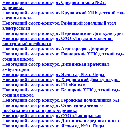
Новогодний смотр-конкурс. Средняя школа №2 г.
Березовки
Новогодний смотр-конкурс. Круповский УПК детский сад-
средняя школа
Новогодний смотр-конкурс. Районный зональный узел
электросвязи
Новогодний смотр-конкурс. Первомайский Дом культуры
Новогодний смотр-конкурс. ОАО «Лидский молочно-
консервный комбинат»
Новогодний смотр-конкурс. Агрогородок Дворище
Новогодний смотр-конкурс. Гончарский УПК детский сад-
средняя школа
Новогодний смотр-конкурс. Дитвянская врачебная
амбулатория
Новогодний смотр-конкурс. Ясли-сад №3 г. Лиды
Новогодний смотр-конкурс. Ходоровский Дом культуры
Новогодний смотр-конкурс. ГП «Конус»
Новогодний смотр-конкурс. Белицкий УПК детский сад-
средняя школа
Новогодний смотр-конкурс. Г
ородская поликлиника №1
Новогодний смотр-конкурс. Отделение дневного
пребывания инвалидов г. Березовка
Новогодний смотр-конкурс. ОАО «Лакокраска»
Новогодний смотр-конкурс. Дитвянская средняя школа
Новогодний смотр-конкурс. Ясли-сад №9 г. Лиды