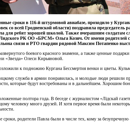
нные сроки в 116-й штурмовой авиабазе, проходило у Курган
овек со всей Гродненской области) поздравила председатель 
ала для ребят хорошей школой. Также вчерашним солдатам с
Лидского РК ОО «БРСМ» Ольга Козич. От имени родителей с
льона связи и РТО гвардии рядовой Максим Потапенко выст
звернутого боевого красного знамени, а также ценные подарки
ни «Звезда» Олеси Кирьяновой.
зложили к подножию Кургана Бессмертия венки и цветы. Кульми
кому служба в армии понравилась, и молодые люди решили про
сти, которые будут востребованы и в дальнейшем. Хорошим бону
ложенные полтора года. В беседе с журналистом «Лідскай газет
ому человеку много друзей. И хотя первое время были некотор
ьности.
 сроки, родители Павла были в числе тех, кому за безупречную