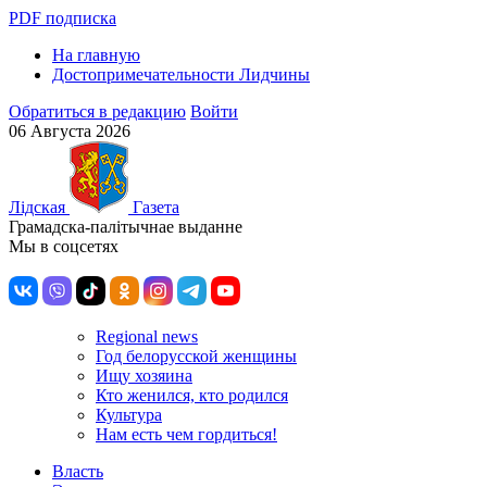
PDF подписка
На главную
Достопримечательности Лидчины
Обратиться в редакцию
Войти
06 Августа 2026
Лiдская
Газета
Грамадска-палiтычнае выданне
Мы в соцсетях
Regional news
Год белорусской женщины
Ищу хозяина
Кто женился, кто родился
Культура
Нам есть чем гордиться!
Власть