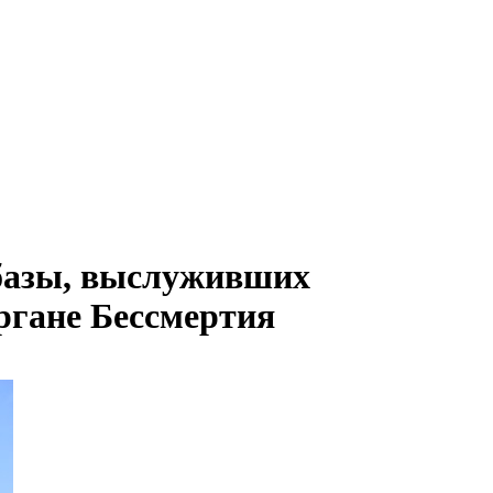
абазы, выслуживших
ргане Бессмертия