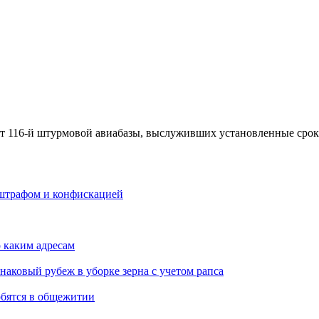
ат 116-й штурмовой авиабазы, выслуживших установленные срок
я штрафом и конфискацией
о каким адресам
наковый рубеж в уборке зерна с учетом рапса
обятся в общежитии