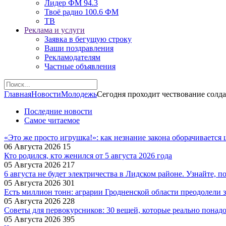
Лидер ФМ 94.3
Твоё радио 100.6 ФМ
ТВ
Реклама и услуги
Заявка в бегущую строку
Ваши поздравления
Рекламодателям
Частные объявления
Главная
Новости
Молодежь
Сегодня проходит чествование солд
Последние новости
Самое читаемое
«Это же просто игрушка!»: как незнание закона оборачиваетс
06 Августа 2026
15
Кто родился, кто женился от 5 августа 2026 года
05 Августа 2026
217
6 августа не будет электричества в Лидском районе. Узнайте, п
05 Августа 2026
301
Есть миллион тонн: аграрии Гродненской области преодолели з
05 Августа 2026
228
Советы для первокурсников: 30 вещей, которые реально понад
05 Августа 2026
395