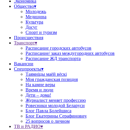
Экономика
Общество▾
Молодежь
Медицина
Культура
Досуг
Спорт и туризм
Происшествия
Транспорт▾
Расписание городских автобусов
Расписание/ заказ междугородних автобусов
Расписание ЖД транспорта
Вакансии
Спецпроекты▾
Таямніцы маёй вёскі
Моя гражданская позиция
На камне веры
Время и люди
Дети – дома!
Журналист меняет профессию
Ровесники молодой Беларуси
Блог Павла Болейшиса
Блог Екатерины Серафинович
25 вопросов о личном
ТВ и РАДИО▾