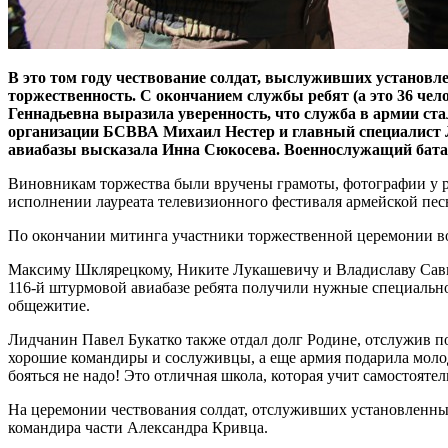
В это том году чествование солдат, выслуживших установле
торжественность. С окончанием службы ребят (а это 36 чел
Геннадьевна выразила уверенность, что служба в армии ст
организации БСВВА Михаил Нестер и главный специалист 
авиабазы высказала Инна Сюкосева. Военнослужащий бата
Виновникам торжества были вручены грамоты, фотографии у ра
исполнении лауреата телевизионного фестиваля армейской пес
По окончании митинга участники торжественной церемонии во
Максиму Шклярецкому, Никите Лукашевичу и Владиславу Савиц
116-й штурмовой авиабазе ребята получили нужные специально
общежитие.
Лидчанин Павел Букатко также отдал долг Родине, отслужив по
хорошие командиры и сослуживцы, а еще армия подарила молод
бояться не надо! Это отличная школа, которая учит самостоятел
На церемонии чествования солдат, отслуживших установленные
командира части Александра Кривца.