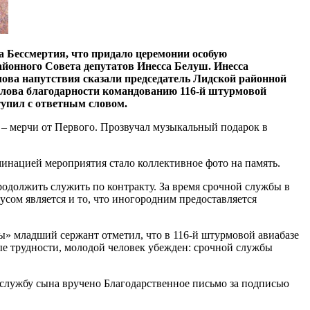
а Бессмертия, что придало церемонии особую
районного Совета депутатов Инесса Белуш. Инесса
лова напутствия сказали председатель Лидской районной
лова благодарности командованию 116-й штурмовой
упил с ответным словом.
 – мерчи от Первого. Прозвучал музыкальный подарок в
нацией мероприятия стало коллективное фото на память.
должить служить по контракту. За время срочной службы в
сом является и то, что иногородним предоставляется
ы» младший сержант отметил, что в 116-й штурмовой авиабазе
ые трудности, молодой человек убежден: срочной службы
 службу сына вручено Благодарственное письмо за подписью