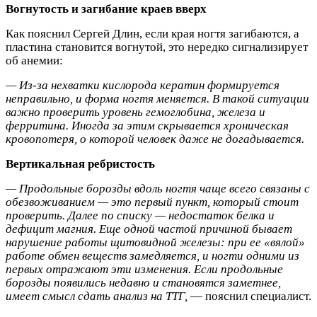
Вогнутость и загибание краев вверх
Как пояснил Сергей Длин, если края ногтя загибаются, а
пластина становится вогнутой, это нередко сигнализирует
об анемии:
— Из‑за нехватки кислорода кератин формируется
неправильно, и форма ногтя меняется. В такой ситуации
важно проверить уровень гемоглобина, железа и
ферритина. Иногда за этим скрывается хроническая
кровопотеря, о которой человек даже не догадывается.
Вертикальная ребристость
— Продольные борозды вдоль ногтя чаще всего связаны с
обезвоживанием — это первый пункт, который стоит
проверить. Далее по списку — недостаток белка и
дефицит магния. Еще одной частой причиной бывает
нарушение работы щитовидной железы: при ее «вялой»
работе обмен веществ замедляется, и ногти одними из
первых отражают эти изменения. Если продольные
борозды появились недавно и становятся заметнее,
имеет смысл сдать анализ на ТТГ,
— пояснил специалист.