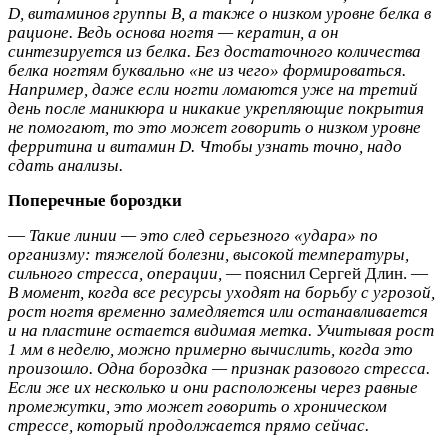
D, витаминов группы B, а также о низком уровне белка в
рационе. Ведь основа ногтя — кератин, а он
синтезируется из белка. Без достаточного количества
белка ногтям буквально «не из чего» формироваться.
Например, даже если ногти ломаются уже на третий
день после маникюра и никакие укрепляющие покрытия
не помогают, то это может говорить о низком уровне
ферритина и витамин D. Чтобы узнать точно, надо
сдать анализы.
Поперечные бороздки
—
Такие линии — это след серьезного «удара» по
организму: тяжелой болезни, высокой температуры,
сильного стресса, операции, —
пояснил Сергей Длин. —
В момент, когда все ресурсы уходят на борьбу с угрозой,
рост ногтя временно замедляется или останавливается
и на пластине остается видимая метка. Учитывая рост
1 мм в неделю, можно примерно вычислить, когда это
произошло. Одна бороздка — признак разового стресса.
Если же их несколько и они расположены через равные
промежутки, это может говорить о хроническом
стрессе, который продолжается прямо сейчас.