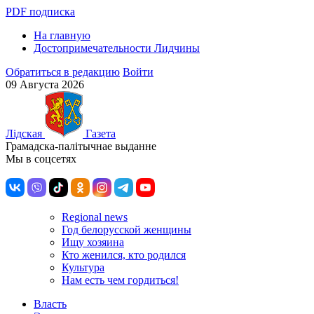
PDF подписка
На главную
Достопримечательности Лидчины
Обратиться в редакцию
Войти
09 Августа 2026
Лiдская
Газета
Грамадска-палiтычнае выданне
Мы в соцсетях
Regional news
Год белорусской женщины
Ищу хозяина
Кто женился, кто родился
Культура
Нам есть чем гордиться!
Власть