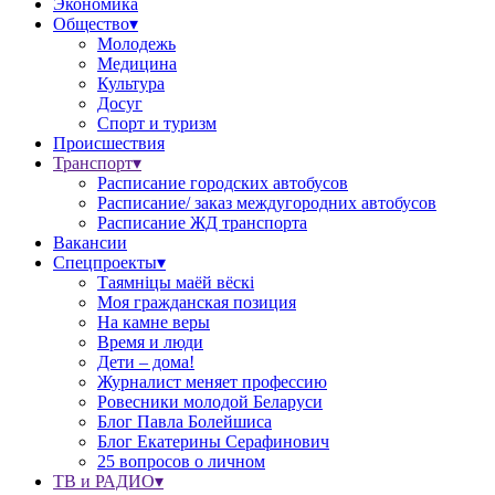
Экономика
Общество▾
Молодежь
Медицина
Культура
Досуг
Спорт и туризм
Происшествия
Транспорт▾
Расписание городских автобусов
Расписание/ заказ междугородних автобусов
Расписание ЖД транспорта
Вакансии
Спецпроекты▾
Таямніцы маёй вёскі
Моя гражданская позиция
На камне веры
Время и люди
Дети – дома!
Журналист меняет профессию
Ровесники молодой Беларуси
Блог Павла Болейшиса
Блог Екатерины Серафинович
25 вопросов о личном
ТВ и РАДИО▾