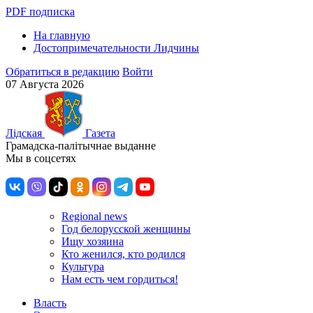
PDF подписка
На главную
Достопримечательности Лидчины
Обратиться в редакцию
Войти
07 Августа 2026
Лiдская
Газета
Грамадска-палiтычнае выданне
Мы в соцсетях
Regional news
Год белорусской женщины
Ищу хозяина
Кто женился, кто родился
Культура
Нам есть чем гордиться!
Власть