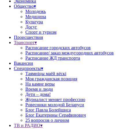
Экономика
Общество▾
Молодежь
Медицина
Культура
Досуг
Спорт и туризм
Происшествия
Транспорт▾
Расписание городских автобусов
Расписание/ заказ междугородних автобусов
Расписание ЖД транспорта
Вакансии
Спецпроекты▾
Таямніцы маёй вёскі
Моя гражданская позиция
На камне веры
Время и люди
Дети – дома!
Журналист меняет профессию
Ровесники молодой Беларуси
Блог Павла Болейшиса
Блог Екатерины Серафинович
25 вопросов о личном
ТВ и РАДИО▾