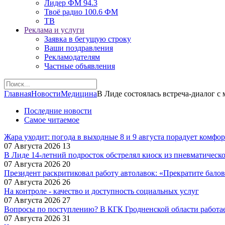
Лидер ФМ 94.3
Твоё радио 100.6 ФМ
ТВ
Реклама и услуги
Заявка в бегущую строку
Ваши поздравления
Рекламодателям
Частные объявления
Главная
Новости
Медицина
В Лиде состоялась встреча-диалог 
Последние новости
Самое читаемое
Жара уходит: погода в выходные 8 и 9 августа порадует комфо
07 Августа 2026
13
В Лиде 14-летний подросток обстрелял киоск из пневматическо
07 Августа 2026
20
Президент раскритиковал работу автолавок: «Прекратите балов
07 Августа 2026
26
На контроле - качество и доступность социальных услуг
07 Августа 2026
27
Вопросы по поступлению? В КГК Гродненской области работае
07 Августа 2026
31