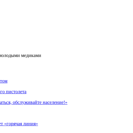
с молодыми медиками
ртом
го пистолета
аться, обслуживайте население!»
т «горячая линия»