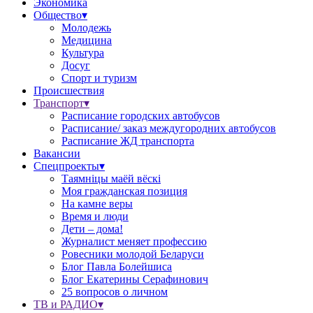
Экономика
Общество▾
Молодежь
Медицина
Культура
Досуг
Спорт и туризм
Происшествия
Транспорт▾
Расписание городских автобусов
Расписание/ заказ междугородних автобусов
Расписание ЖД транспорта
Вакансии
Спецпроекты▾
Таямніцы маёй вёскі
Моя гражданская позиция
На камне веры
Время и люди
Дети – дома!
Журналист меняет профессию
Ровесники молодой Беларуси
Блог Павла Болейшиса
Блог Екатерины Серафинович
25 вопросов о личном
ТВ и РАДИО▾