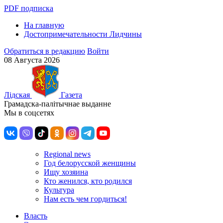
PDF подписка
На главную
Достопримечательности Лидчины
Обратиться в редакцию
Войти
08 Августа 2026
Лiдская
Газета
Грамадска-палiтычнае выданне
Мы в соцсетях
Regional news
Год белорусской женщины
Ищу хозяина
Кто женился, кто родился
Культура
Нам есть чем гордиться!
Власть