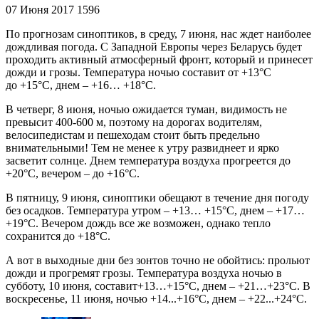
07 Июня 2017
1596
По прогнозам синоптиков, в среду, 7 июня, нас ждет наиболее
дождливая погода. С Западной Европы через Беларусь будет
проходить активный атмосферный фронт, который и принесет
дожди и грозы. Температура ночью составит от +13°С
до +15°С, днем – +16… +18°С.
В четверг, 8 июня, ночью ожидается туман, видимость не
превысит 400-600 м, поэтому на дорогах водителям,
велосипедистам и пешеходам стоит быть предельно
внимательными! Тем не менее к утру развиднеет и ярко
засветит солнце. Днем температура воздуха прогреется до
+20°С, вечером – до +16°С.
В пятницу, 9 июня, синоптики обещают в течение дня погоду
без осадков. Температура утром – +13… +15°С, днем – +17…
+19°С. Вечером дождь все же возможен, однако тепло
сохранится до +18°С.
А вот в выходные дни без зонтов точно не обойтись: прольют
дожди и прогремят грозы. Температура воздуха ночью в
субботу, 10 июня, составит+13…+15°С, днем – +21…+23°С. В
воскресенье, 11 июня, ночью +14...+16°С, днем – +22...+24°С.