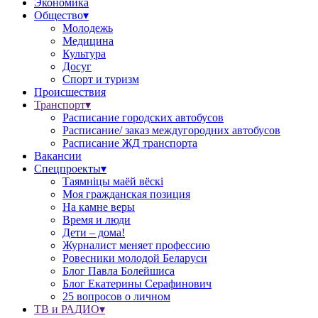
Экономика
Общество▾
Молодежь
Медицина
Культура
Досуг
Спорт и туризм
Происшествия
Транспорт▾
Расписание городских автобусов
Расписание/ заказ междугородних автобусов
Расписание ЖД транспорта
Вакансии
Спецпроекты▾
Таямніцы маёй вёскі
Моя гражданская позиция
На камне веры
Время и люди
Дети – дома!
Журналист меняет профессию
Ровесники молодой Беларуси
Блог Павла Болейшиса
Блог Екатерины Серафинович
25 вопросов о личном
ТВ и РАДИО▾