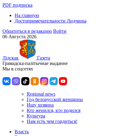
PDF подписка
На главную
Достопримечательности Лидчины
Обратиться в редакцию
Войти
06 Августа 2026
Лiдская
Газета
Грамадска-палiтычнае выданне
Мы в соцсетях
Regional news
Год белорусской женщины
Ищу хозяина
Кто женился, кто родился
Культура
Нам есть чем гордиться!
Власть