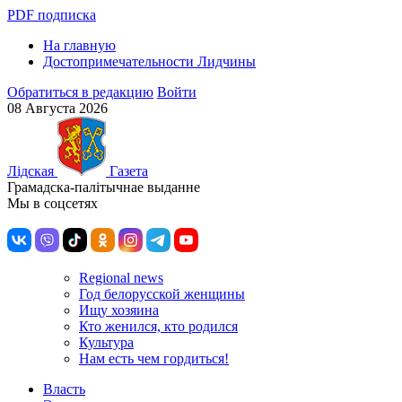
PDF подписка
На главную
Достопримечательности Лидчины
Обратиться в редакцию
Войти
08 Августа 2026
Лiдская
Газета
Грамадска-палiтычнае выданне
Мы в соцсетях
Regional news
Год белорусской женщины
Ищу хозяина
Кто женился, кто родился
Культура
Нам есть чем гордиться!
Власть