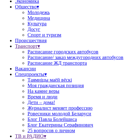
Экономика
Общество▾
Молодежь
Медицина
Культура
Досуг
Спорт и туризм
Происшествия
Транспорт▾
Расписание городских автобусов
Расписание/ заказ междугородних автобусов
Расписание ЖД транспорта
Вакансии
Спецпроекты▾
Таямніцы маёй вёскі
Моя гражданская позиция
На камне веры
Время и люди
Дети – дома!
Журналист меняет профессию
Ровесники молодой Беларуси
Блог Павла Болейшиса
Блог Екатерины Серафинович
25 вопросов о личном
ТВ и РАДИО▾