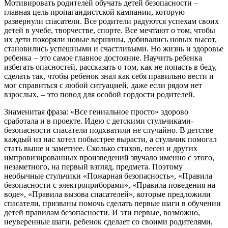
Мотивировать родителей обучать детей безопасности –
главная цель пропагандистской кампании, которую
развернули спасатели. Все родители радуются успехам своих
детей в учебе, творчестве, спорте. Все мечтают о том, чтобы
их дети покоряли новые вершины, добивались новых высот,
становились успешными и счастливыми. Но жизнь и здоровье
ребенка – это самое главное достояние. Научить ребенка
избегать опасностей, рассказать о том, как не попасть в беду,
сделать так, чтобы ребенок знал как себя правильно вести и
мог справиться с любой ситуацией, даже если рядом нет
взрослых, – это повод для особой гордости родителей.
Знаменитая фраза: «Все гениальное просто» здорово
сработала и в проекте. Идею с детскими стульчиками-
безопасности спасатели подхватили не случайно. В детстве
каждый из нас хотел побыстрее вырасти, а стульчик помогал
стать выше и заметнее. Сколько стихов, песен и других
импровизированных произведений звучало именно с этого,
незаметного, на первый взгляд, предмета. Поэтому
необычные стульчики «Пожарная безопасность», «Правила
безопасности с электроприборами», «Правила поведения на
воде», «Правила вызова спасателей», которые предложили
спасатели, призваны помочь сделать первые шаги в обучении
детей правилам безопасности. И эти первые, возможно,
неуверенные шаги, ребенок сделает со своими родителями,