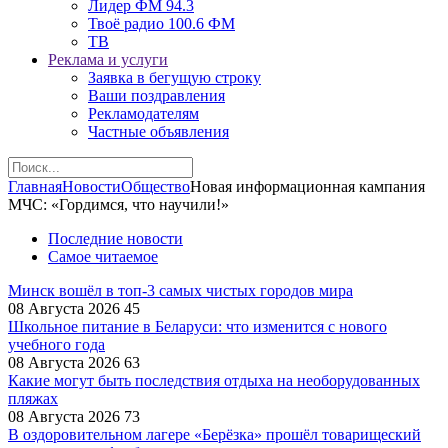
Лидер ФМ 94.3
Твоё радио 100.6 ФМ
ТВ
Реклама и услуги
Заявка в бегущую строку
Ваши поздравления
Рекламодателям
Частные объявления
Главная
Новости
Общество
Новая информационная кампания
МЧС: «Гордимся, что научили!»
Последние новости
Самое читаемое
Минск вошёл в топ-3 самых чистых городов мира
08 Августа 2026
45
Школьное питание в Беларуси: что изменится с нового
учебного года
08 Августа 2026
63
Какие могут быть последствия отдыха на необорудованных
пляжах
08 Августа 2026
73
В оздоровительном лагере «Берёзка» прошёл товарищеский