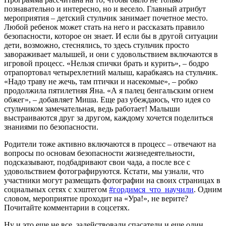
познавательно и интересно, но и весело. Главный атрибут
мероприятия – детский стульчик занимает почетное место.
Любой ребенок может стать на него и рассказать правило
безопасности, которое он знает. И если бы в другой ситуации
дети, возможно, стеснялись, то здесь стульчик просто
завораживает малышей, и они с удовольствием включаются в
игровой процесс. «Нельзя спички брать и курить», – бодро
отрапортовал четырехлетний малыш, карабкаясь на стульчик.
«Надо траву не жечь, там птички и насекомые», – робко
продолжила пятилетняя Яна. «А я палец бенгальским огнем
обжег», – добавляет Миша. Еще раз убеждаюсь, что идея со
стульчиком замечательная, ведь работает! Малыши
выстраиваются друг за другом, каждому хочется поделиться
знаниями по безопасности.
Родители тоже активно включаются в процесс – отвечают на
вопросы по основам безопасности жизнедеятельности,
подсказывают, подбадривают свои чада, а после все с
удовольствием фотографируются. Кстати, мы узнали, что
участники могут размещать фотографии на своих страницах в
социальных сетях с хэштегом
#гордимся_что_научили
. Одним
словом, мероприятие проходит на «Ура!», не верите?
Почитайте комментарии в соцсетях.
Ну и это еще не все, задействовали спасатели и еще один