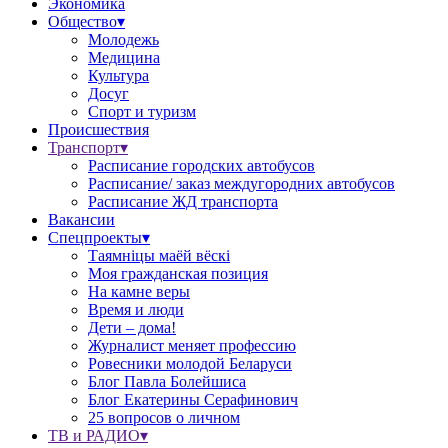
Экономика
Общество▾
Молодежь
Медицина
Культура
Досуг
Спорт и туризм
Происшествия
Транспорт▾
Расписание городских автобусов
Расписание/ заказ междугородних автобусов
Расписание ЖД транспорта
Вакансии
Спецпроекты▾
Таямніцы маёй вёскі
Моя гражданская позиция
На камне веры
Время и люди
Дети – дома!
Журналист меняет профессию
Ровесники молодой Беларуси
Блог Павла Болейшиса
Блог Екатерины Серафинович
25 вопросов о личном
ТВ и РАДИО▾