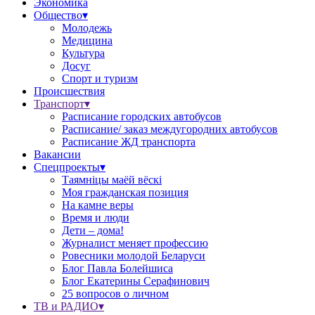
Экономика
Общество▾
Молодежь
Медицина
Культура
Досуг
Спорт и туризм
Происшествия
Транспорт▾
Расписание городских автобусов
Расписание/ заказ междугородних автобусов
Расписание ЖД транспорта
Вакансии
Спецпроекты▾
Таямніцы маёй вёскі
Моя гражданская позиция
На камне веры
Время и люди
Дети – дома!
Журналист меняет профессию
Ровесники молодой Беларуси
Блог Павла Болейшиса
Блог Екатерины Серафинович
25 вопросов о личном
ТВ и РАДИО▾