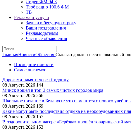
Лидер ФМ 94.3
Твоё радио 100.6 ФМ
ТВ
Реклама и услуги
Заявка в бегущую строку
Ваши поздравления
Рекламодателям
Частные объявления
Главная
Новости
Общество
Сколько должен весить школьный рю
Последние новости
Самое читаемое
Дорогами памяти через Лидчину
08 Августа 2026
144
Минск вошёл в топ-3 самых чистых городов мира
08 Августа 2026
266
Школьное питание в Беларуси: что изменится с нового учебног
08 Августа 2026
169
Какие могут быть последствия отдыха на необорудованных пл
08 Августа 2026
157
В оздоровительном лагере «Берёзка» прошёл товарищеский ма
08 Августа 2026
153