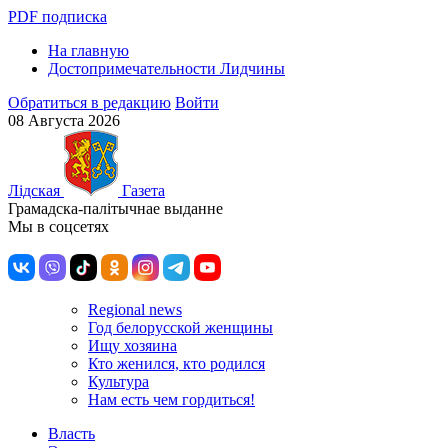
PDF подписка
На главную
Достопримечательности Лидчины
Обратиться в редакцию
Войти
08 Августа 2026
Лiдская
Газета
Грамадска-палiтычнае выданне
Мы в соцсетях
Regional news
Год белорусской женщины
Ищу хозяина
Кто женился, кто родился
Культура
Нам есть чем гордиться!
Власть