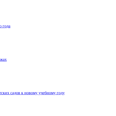
о года
яжах
тских садов к новому учебному году