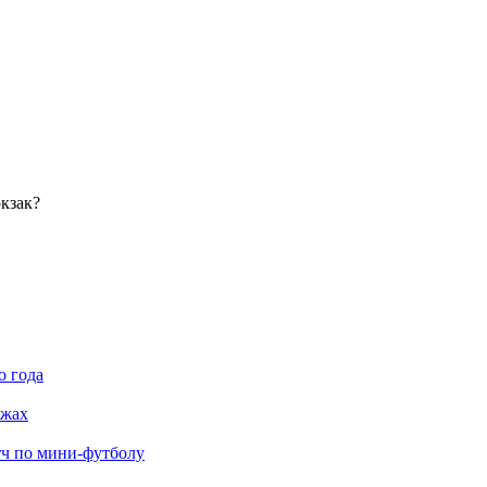
кзак?
о года
яжах
тч по мини-футболу