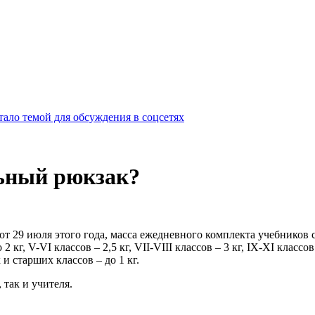
ало темой для обсуждения в соцсетях
ьный рюкзак?
т 29 июля этого года, масса ежедневного комплекта учебников
 кг, V-VI классов – 2,5 кг, VII-VIII классов – 3 кг, IX-XI класс
и старших классов – до 1 кг.
так и учителя.