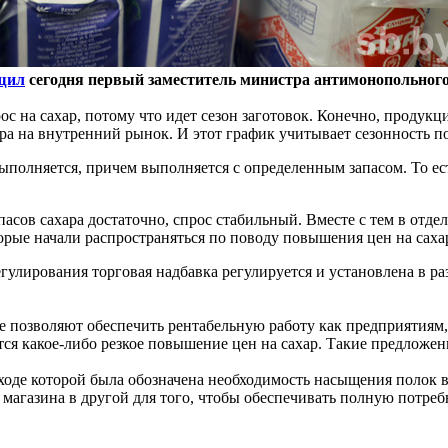
щил
сегодня первый заместитель министра антимонопольного
ос на сахар, потому что идет сезон заготовок. Конечно, продук
а на внутренний рынок. И этот график учитывает сезонность по
полняется, причем выполняется с определенным запасом. То ест
пасов сахара достаточно, спрос стабильный. Вместе с тем в отд
рые начали распространяться по поводу повышения цен на саха
улирования торговая надбавка регулируется и установлена в ра
 позволяют обеспечить рентабельную работу как предприятиям, 
тся какое-либо резкое повышение цен на сахар. Такие предложен
ходе которой была обозначена необходимость насыщения полок в
 магазина в другой для того, чтобы обеспечивать полную потреб