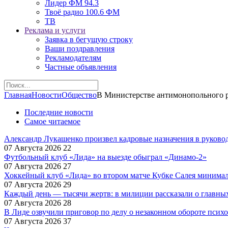
Лидер ФМ 94.3
Твоё радио 100.6 ФМ
ТВ
Реклама и услуги
Заявка в бегущую строку
Ваши поздравления
Рекламодателям
Частные объявления
Главная
Новости
Общество
В Министерстве антимонопольного р
Последние новости
Самое читаемое
Александр Лукашенко произвел кадровые назначения в руково
07 Августа 2026
22
Футбольный клуб «Лида» на выезде обыграл «Динамо-2»
07 Августа 2026
27
Хоккейный клуб «Лида» во втором матче Кубке Салея минима
07 Августа 2026
29
Каждый день — тысячи жертв: в милиции рассказали о главных
07 Августа 2026
28
В Лиде озвучили приговор по делу о незаконном обороте псих
07 Августа 2026
37