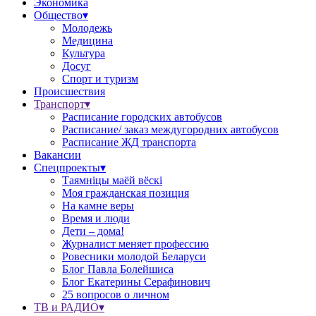
Экономика
Общество▾
Молодежь
Медицина
Культура
Досуг
Спорт и туризм
Происшествия
Транспорт▾
Расписание городских автобусов
Расписание/ заказ междугородних автобусов
Расписание ЖД транспорта
Вакансии
Спецпроекты▾
Таямніцы маёй вёскі
Моя гражданская позиция
На камне веры
Время и люди
Дети – дома!
Журналист меняет профессию
Ровесники молодой Беларуси
Блог Павла Болейшиса
Блог Екатерины Серафинович
25 вопросов о личном
ТВ и РАДИО▾