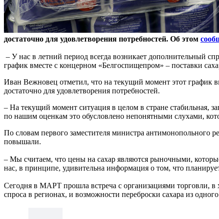
достаточно для удовлетворения потребностей. Об этом
сооб
– У нас в летний период всегда возникает дополнительный спр
график вместе с концерном «Белгоспищепром» – поставки сахар
Иван Вежновец отметил, что на текущий момент этот график вы
достаточно для удовлетворения потребностей.
– На текущий момент ситуация в целом в стране стабильная, за
по нашим оценкам это обусловлено непонятными слухами, кото
По словам первого заместителя министра антимонопольного рег
повышали.
– Мы считаем, что цены на сахар являются рыночными, которые
нас, в принципе, удивительна информация о том, что планируе
Сегодня в МАРТ прошла встреча с организациями торговли, в 
спроса в регионах, и возможности переброски сахара из одного