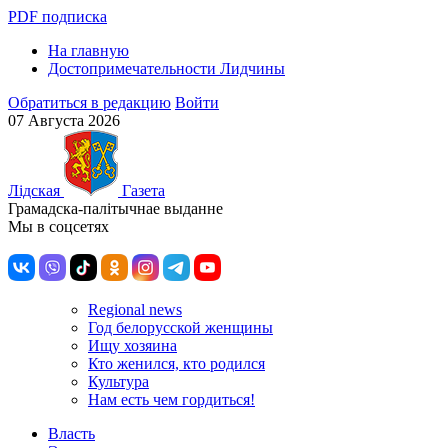
PDF подписка
На главную
Достопримечательности Лидчины
Обратиться в редакцию
Войти
07 Августа 2026
Лiдская
Газета
Грамадска-палiтычнае выданне
Мы в соцсетях
Regional news
Год белорусской женщины
Ищу хозяина
Кто женился, кто родился
Культура
Нам есть чем гордиться!
Власть