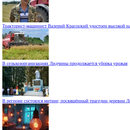
Тракторист-машинист Валерий Красоцкий удостоен высокой на
В сельхозорганизациях Лидчины продолжается уборка урожая
В регионе состоялся митинг, посвящённый трагедии деревни 