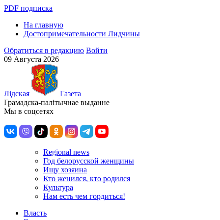
PDF подписка
На главную
Достопримечательности Лидчины
Обратиться в редакцию
Войти
09 Августа 2026
Лiдская
Газета
Грамадска-палiтычнае выданне
Мы в соцсетях
Regional news
Год белорусской женщины
Ищу хозяина
Кто женился, кто родился
Культура
Нам есть чем гордиться!
Власть