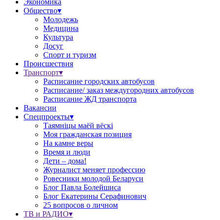
Экономика
Общество▾
Молодежь
Медицина
Культура
Досуг
Спорт и туризм
Происшествия
Транспорт▾
Расписание городских автобусов
Расписание/ заказ междугородних автобусов
Расписание ЖД транспорта
Вакансии
Спецпроекты▾
Таямніцы маёй вёскі
Моя гражданская позиция
На камне веры
Время и люди
Дети – дома!
Журналист меняет профессию
Ровесники молодой Беларуси
Блог Павла Болейшиса
Блог Екатерины Серафинович
25 вопросов о личном
ТВ и РАДИО▾