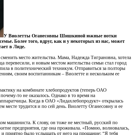
У Виолетты Оганесовны Шишкиной южные нотки
мье. Более того, вдруг, как и у некоторых из нас, может
тает в Лиде.
и сменить место жительства. Мама, Надежда Тиграновна, хотела
тца перевесили, и новым местом жительства семьи стал город
тупила в политехнический техникум. Отправиться за полторы
ениям, своим воспитанникам – Виолетте и нескольким ее
рактику на комбинате хлебопродуктов (теперь ОАО
почему-то не оказалось. Однако в то время на
 аппаратчицы. Когда в ОАО «Лидахлебопродукт» открылась
м месте трудится и по сей день. Виолетту Оганесовну и ее
м машиниста. К слову, он тоже не местный, русский по
итие предприятия, где она проживала. «Помню, волновалась,
 и приятно было услышать от него на прощание: “Я тебя