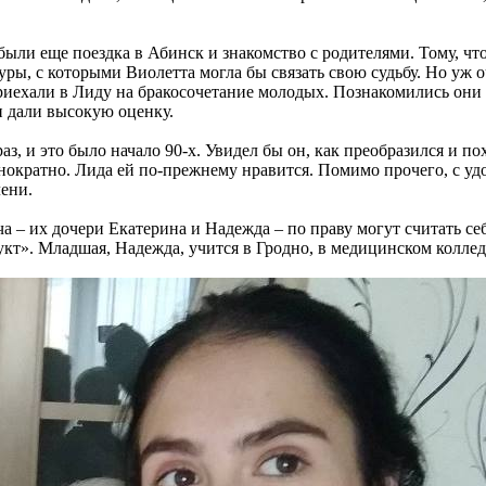
ыли еще поездка в Абинск и знакомство с родителями. Тому, что
уры, с которыми Виолетта могла бы связать свою судьбу. Но уж 
иехали в Лиду на бракосочетание молодых. Познакомились они и
и дали высокую оценку.
раз, и это было начало 90-х. Увидел бы он, как преобразился и п
днократно. Лида ей по-прежнему нравится. Помимо прочего, с у
лени.
 их дочери Екатерина и Надежда – по праву могут считать себ
кт». Младшая, Надежда, учится в Гродно, в медицинском коллед