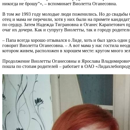
никогда не брошу”», – вспоминает Виолетта Оганесовна.
В том же 1993 году молодые люди поженились. Но до свадьбы б
отец и мама не перечили, хотя у них были на примете кандидат
по сердцу. Затем Надежда Тиграновна и Оганес Карапетович пр
очаг их дочери. Как и супругу Виолетты, так и городу родител
– Папа всегда хорошо отзывался о Лиде, хоть и был здесь один 
говорит Виолетта Оганесовна. – А вот мама у нас гостила нео
котором живем, расположен в хорошем месте: кругом много зе
Продолжение Виолетты Оганесовны и Ярослава Владимировича –
пошла по стопам родителей – работает в ОАО «Лидахлебопроду