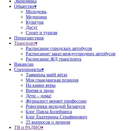
Экономика
Общество▾
Молодежь
Медицина
Культура
Досуг
Спорт и туризм
Происшествия
Транспорт▾
Расписание городских автобусов
Расписание/ заказ междугородних автобусов
Расписание ЖД транспорта
Вакансии
Спецпроекты▾
Таямніцы маёй вёскі
Моя гражданская позиция
На камне веры
Время и люди
Дети – дома!
Журналист меняет профессию
Ровесники молодой Беларуси
Блог Павла Болейшиса
Блог Екатерины Серафинович
25 вопросов о личном
ТВ и РАДИО▾