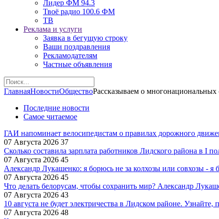
Лидер ФМ 94.3
Твоё радио 100.6 ФМ
ТВ
Реклама и услуги
Заявка в бегущую строку
Ваши поздравления
Рекламодателям
Частные объявления
Главная
Новости
Общество
Рассказываем о многонациональных 
Последние новости
Самое читаемое
ГАИ напоминает велосипедистам о правилах дорожного движе
07 Августа 2026
37
Сколько составила зарплата работников Лидского района в I по
07 Августа 2026
45
Александр Лукашенко: я борюсь не за колхозы или совхозы - я 
07 Августа 2026
45
Что делать белорусам, чтобы сохранить мир? Александр Лукаш
07 Августа 2026
43
10 августа не будет электричества в Лидском районе. Узнайте, 
07 Августа 2026
48