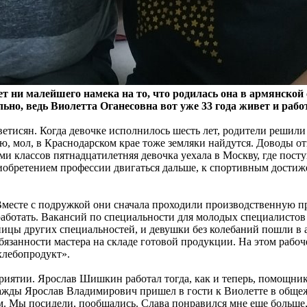
 ни малейшего намека на то, что родилась она в армянской се
льно, ведь Виолетта Оганесовна вот уже 33 года живет и рабо
Аветисян. Когда девочке исполнилось шесть лет, родители решил
ию, мол, в Краснодарском крае тоже земляки найдутся. Доводы о
ьми классов пятнадцатилетняя девочка уехала в Москву, где пос
риобретением профессии двигаться дальше, к спортивным достиж
Вместе с подружкой они сначала проходили производственную п
работать. Вакансий по специальности для молодых специалистов 
ицы других специальностей, и девушки без колебаний пошли в
язанности мастера на складе готовой продукции. На этом рабоче
лебопродукт».
иятии. Ярослав Шишкин работал тогда, как и теперь, помощнико
ажды Ярослав Владимирович пришел в гости к Виолетте в общеж
м. Мы посидели, пообщались. Слава понравился мне еще больше,