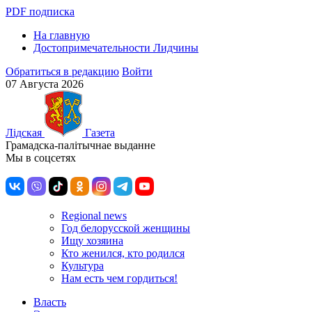
PDF подписка
На главную
Достопримечательности Лидчины
Обратиться в редакцию
Войти
07 Августа 2026
Лiдская
Газета
Грамадска-палiтычнае выданне
Мы в соцсетях
Regional news
Год белорусской женщины
Ищу хозяина
Кто женился, кто родился
Культура
Нам есть чем гордиться!
Власть