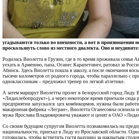
угадываются только во внешности, а вот в произношении нет
проскользнуть слово из местного диалекта. Оно и неудивите
Родилась Виолетта в Грузии, где в то время проживала семья 
уехать в Армению, папа, Оганес Карапетович, ратовал за Росс
Абинск. Здесь Виолетта пошла в школу, а после окончания вос
тысячи километров от родного города, чтобы параллельно с п
одноклассникам – предложил тренер по легкой атлетике.
А затем маршрут Виолетты пролег в белорусский город Лиду. 
«Лидахлебопродукт»), а через некоторое время приехали сюда 
предприятии запускался цех комбикормов, нужны были работн
макаронная фабрика «Легран», Виолетта Оганесовна освоила об
мужа Ярослава Владимировича уважают и ценят в ОАО «Лидах
Со своим будущим супругом Виолетта познакомилась на предпр
национальности, приехал в Лиду из Ярославской области. Одн
готовилась, чтобы встретить гостя радушно за накрытым столо