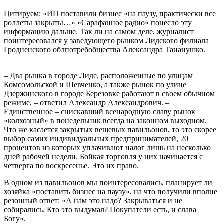
Цитируем: «ИП поставили бизнес «на паузу, практически все
роллеты закрыты…» «Сарафанное радио» понесло эту
информацию дальше. Так ли на самом деле, журналист
поинтересовался у заведующего рынком Лидского филиала
Гродненского облпотребобщества Александра Тананушко.
– Два рынка в городе Лиде, расположенные по улицам
Комсомольской и Шевченко, а также рынок по улице
Дзержинского в городе Березовке работают в своем обычном
режиме, – ответил Александр Александрович. –
Единственное – снискавший всенародную славу рынок
«колхозный» в понедельник всегда на законном выходном.
Что же касается закрытых вещевых павильонов, то это скорее
выбор самих индивидуальных предпринимателей, 20
процентов из которых уплачивают налог лишь на несколько
дней рабочей недели. Бойкая торговля у них начинается с
четверга по воскресенье. Это их право.
В одном из павильонов мы поинтересовались, планирует ли
хозяйка «поставить бизнес на паузу», на что получили вполне
резонный ответ: «А нам это надо? Закрываться и не
собирались. Кто это выдумал? Покупатели есть, и слава
Богу».