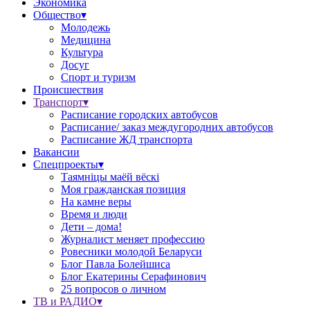
Экономика
Общество▾
Молодежь
Медицина
Культура
Досуг
Спорт и туризм
Происшествия
Транспорт▾
Расписание городских автобусов
Расписание/ заказ междугородних автобусов
Расписание ЖД транспорта
Вакансии
Спецпроекты▾
Таямніцы маёй вёскі
Моя гражданская позиция
На камне веры
Время и люди
Дети – дома!
Журналист меняет профессию
Ровесники молодой Беларуси
Блог Павла Болейшиса
Блог Екатерины Серафинович
25 вопросов о личном
ТВ и РАДИО▾