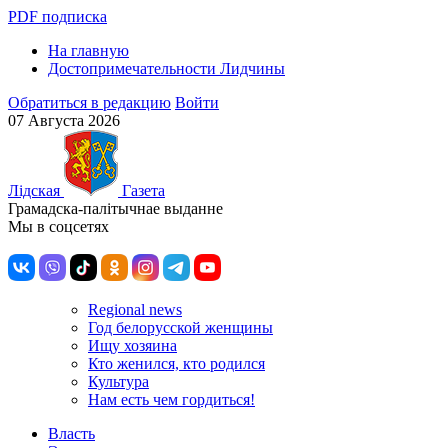
PDF подписка
На главную
Достопримечательности Лидчины
Обратиться в редакцию
Войти
07 Августа 2026
Лiдская
Газета
Грамадска-палiтычнае выданне
Мы в соцсетях
Regional news
Год белорусской женщины
Ищу хозяина
Кто женился, кто родился
Культура
Нам есть чем гордиться!
Власть