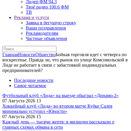
Лидер ФМ 94.3
Твоё радио 100.6 ФМ
ТВ
Реклама и услуги
Заявка в бегущую строку
Ваши поздравления
Рекламодателям
Частные объявления
Главная
Новости
Общество
Бойкая торговля идет с четверга по
воскресенье. Правда ли, что рынок по улице Комсомольской в
Лиде не работает в связи с забастовкой индивидуальных
предпринимателей?
Последние новости
Самое читаемое
Футбольный клуб «Лида» на выезде обыграл «Динамо-2»
07 Августа 2026
13
Хоккейный клуб «Лида» во втором матче Кубке Салея
минимально уступил «Юности»
07 Августа 2026
15
Каждый день — тысячи жертв: в милиции рассказали о
главных схемах обмана в сети