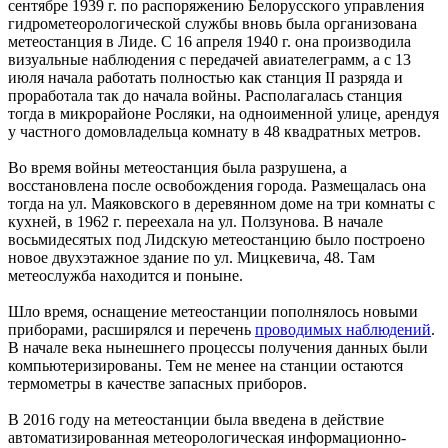
сентябре 1939 г. по распоряжению Белорусского управления
гидрометеорологической службы вновь была организована
метеостанция в Лиде. С 16 апреля 1940 г. она производила
визуальные наблюдения с передачей авиателеграмм, а с 13
июля начала работать полностью как станция II разряда и
проработала так до начала войны. Располагалась станция
тогда в микрорайоне Росляки, на одноименной улице, арендуя
у частного домовладельца комнату в 48 квадратных метров.
Во время войны метеостанция была разрушена, а
восстановлена после освобождения города. Размещалась она
тогда на ул. Маяковского в деревянном доме на три комнаты с
кухней, в 1962 г. переехала на ул. Ползунова. В начале
восьмидесятых под Лидскую метеостанцию было построено
новое двухэтажное здание по ул. Мицкевича, 48. Там
метеослужба находится и поныне.
Шло время, оснащение метеостанции пополнялось новыми
приборами, расширялся и перечень
проводимых наблюдений
.
В начале века нынешнего процессы получения данных были
компьютеризированы. Тем не менее на станции остаются
термометры в качестве запасных приборов.
В 2016 году на метеостанции была введена в действие
автоматизированная метеорологическая информационно-