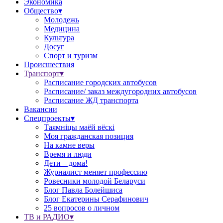
Экономика
Общество▾
Молодежь
Медицина
Культура
Досуг
Спорт и туризм
Происшествия
Транспорт▾
Расписание городских автобусов
Расписание/ заказ междугородних автобусов
Расписание ЖД транспорта
Вакансии
Спецпроекты▾
Таямніцы маёй вёскі
Моя гражданская позиция
На камне веры
Время и люди
Дети – дома!
Журналист меняет профессию
Ровесники молодой Беларуси
Блог Павла Болейшиса
Блог Екатерины Серафинович
25 вопросов о личном
ТВ и РАДИО▾