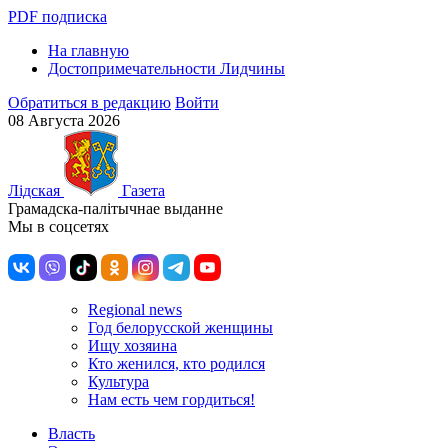
PDF подписка
На главную
Достопримечательности Лидчины
Обратиться в редакцию
Войти
08 Августа 2026
Лiдская
Газета
Грамадска-палiтычнае выданне
Мы в соцсетях
Regional news
Год белорусской женщины
Ищу хозяина
Кто женился, кто родился
Культура
Нам есть чем гордиться!
Власть