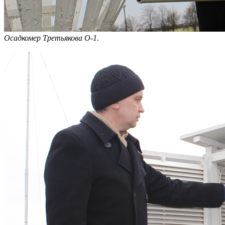
О
садкомер Третьякова О-1.