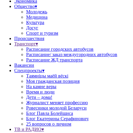
Экономика
Общество▾
Молодежь
Медицина
Культура
Досуг
Спорт и туризм
Происшествия
Транспорт▾
Расписание городских автобусов
Расписание/ заказ междугородних автобусов
Расписание ЖД транспорта
Вакансии
Спецпроекты▾
Таямніцы маёй вёскі
Моя гражданская позиция
На камне веры
Время и люди
Дети – дома!
Журналист меняет профессию
Ровесники молодой Беларуси
Блог Павла Болейшиса
Блог Екатерины Серафинович
25 вопросов о личном
ТВ и РАДИО▾