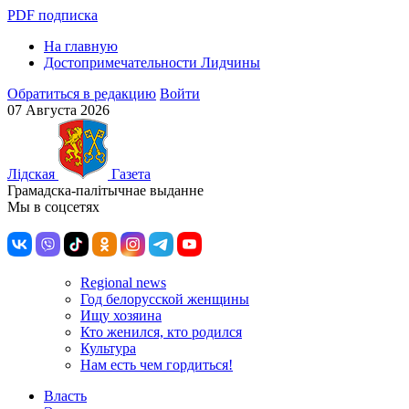
PDF подписка
На главную
Достопримечательности Лидчины
Обратиться в редакцию
Войти
07 Августа 2026
Лiдская
Газета
Грамадска-палiтычнае выданне
Мы в соцсетях
Regional news
Год белорусской женщины
Ищу хозяина
Кто женился, кто родился
Культура
Нам есть чем гордиться!
Власть