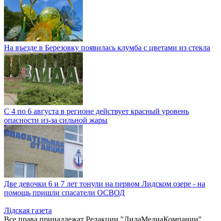
На въезде в Березовку появилась клумба с цветами из стекла
С 4 по 6 августа в регионе действует красный уровень
опасности из-за сильной жары
Две девочки 6 и 7 лет тонули на первом Лидском озере - на
помощь пришли спасатели ОСВОД
Лiдская газета
Все права принадлежат Редакции "ЛидаМедиаКомпании".