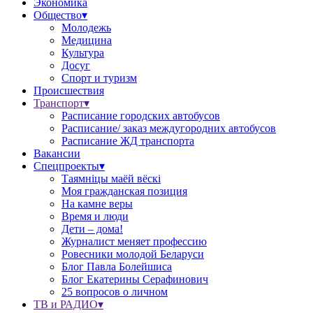
Экономика
Общество▾
Молодежь
Медицина
Культура
Досуг
Спорт и туризм
Происшествия
Транспорт▾
Расписание городских автобусов
Расписание/ заказ междугородних автобусов
Расписание ЖД транспорта
Вакансии
Спецпроекты▾
Таямніцы маёй вёскі
Моя гражданская позиция
На камне веры
Время и люди
Дети – дома!
Журналист меняет профессию
Ровесники молодой Беларуси
Блог Павла Болейшиса
Блог Екатерины Серафинович
25 вопросов о личном
ТВ и РАДИО▾