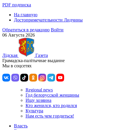
PDF подписка
На главную
Достопримечательности Лидчины
Обратиться в редакцию
Войти
06 Августа 2026
Лiдская
Газета
Грамадска-палiтычнае выданне
Мы в соцсетях
Regional news
Год белорусской женщины
Ищу хозяина
Кто женился, кто родился
Культура
Нам есть чем гордиться!
Власть