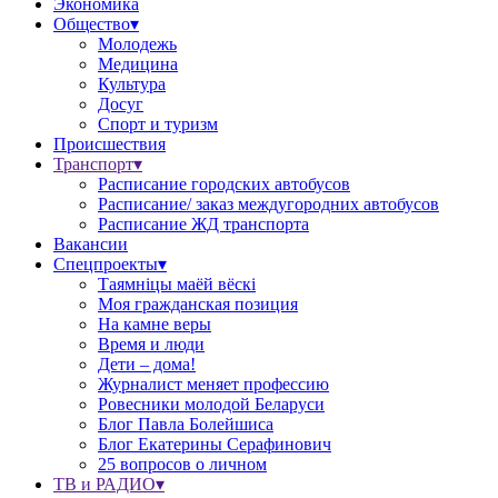
Экономика
Общество▾
Молодежь
Медицина
Культура
Досуг
Спорт и туризм
Происшествия
Транспорт▾
Расписание городских автобусов
Расписание/ заказ междугородних автобусов
Расписание ЖД транспорта
Вакансии
Спецпроекты▾
Таямніцы маёй вёскі
Моя гражданская позиция
На камне веры
Время и люди
Дети – дома!
Журналист меняет профессию
Ровесники молодой Беларуси
Блог Павла Болейшиса
Блог Екатерины Серафинович
25 вопросов о личном
ТВ и РАДИО▾