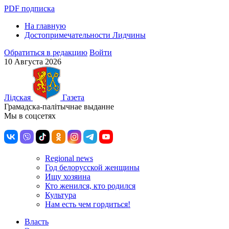
PDF подписка
На главную
Достопримечательности Лидчины
Обратиться в редакцию
Войти
10 Августа 2026
Лiдская
Газета
Грамадска-палiтычнае выданне
Мы в соцсетях
Regional news
Год белорусской женщины
Ищу хозяина
Кто женился, кто родился
Культура
Нам есть чем гордиться!
Власть