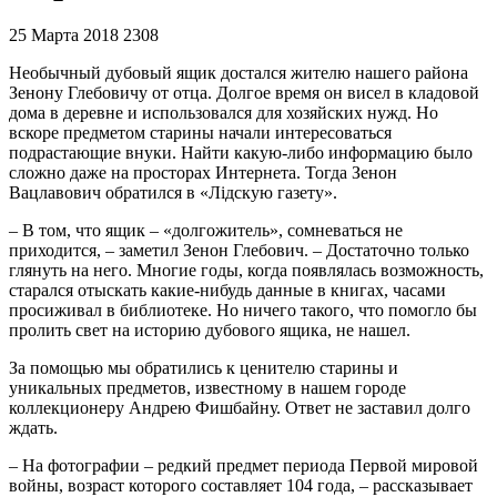
25 Марта 2018
2308
Необычный дубовый ящик достался жителю нашего района
Зенону Глебовичу от отца. Долгое время он висел в кладовой
дома в деревне и использовался для хозяйских нужд. Но
вскоре предметом старины начали интересоваться
подрастающие внуки. Найти какую-либо информацию было
сложно даже на просторах Интернета. Тогда Зенон
Вацлавович обратился в «Лідскую газету».
– В том, что ящик – «долгожитель», сомневаться не
приходится, – заметил Зенон Глебович. – Достаточно только
глянуть на него. Многие годы, когда появлялась возможность,
старался отыскать какие-нибудь данные в книгах, часами
просиживал в библиотеке. Но ничего такого, что помогло бы
пролить свет на историю дубового ящика, не нашел.
За помощью мы обратились к ценителю старины и
уникальных предметов, известному в нашем городе
коллекционеру Андрею Фишбайну. Ответ не заставил долго
ждать.
– На фотографии – редкий предмет периода Первой мировой
войны, возраст которого составляет 104 года, – рассказывает