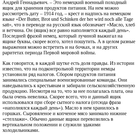
Андрей Геннадьевич. – Это немецкий военный походный
ящик для хранения продуктов питания. На нем можно
рассмотреть дату – 1914 год, – крест и надпись на немецком
языке «Der Butter, Brot und Schinken der her wird noch alle Tage
satt», что в переводе на русский язык обозначает «Масло, хлеб
и ветчина. Он (ящик) все равно наполняется каждый день».
Последней фразой немец, который лучиной выжигал на
ящике буквы, скорее всего, хотел пошутить. А в целом разные
выражения можно встретить и на бочках, и на других
раритетах периода Первой мировой войны.
Как говорится, в каждой шутке есть доля правды. Из истории
известно, что на подконтрольной территории немцы
установили ряд налогов. Сбором продуктов питания
занимались специальные военизированные команды. Они
наведывались к крестьянам и забирали сельскохозяйственную
продукцию. Несмотря на то, что за нее полагалась плата, она
была очень невелика. Скорее всего, что и данный ящик
использовался при сборе сытного налога (отсюда фраза
«наполнялся каждый день»). Масло в нем хранилось в
горшках. Сыровяленое и копченое мясо занимало нижние
«стеллажи». Обычно данные ящики перевозились в
вертикальном положении и служили эдакими
холодильниками.