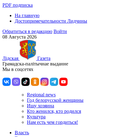
PDF подписка
На главную
Достопримечательности Лидчины
Обратиться в редакцию
Войти
08 Августа 2026
Лiдская
Газета
Грамадска-палiтычнае выданне
Мы в соцсетях
Regional news
Год белорусской женщины
Ищу хозяина
Кто женился, кто родился
Культура
Нам есть чем гордиться!
Власть