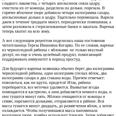
сладкого лакомства, с четырех апельсинов сняла цедру,
очистила их от кожицы, разделила на дольки, порезала. В
горячее яблочное пюре добавила четыре килограмма сахара,
апельсиновые дольки и цедру. Тщательно перемешала. Варила
джем в течение тридцати минут, периодически помешивая, а
затем разложила в стерилизованные банки и закатала. Варенья
теперь хватит на всю зиму.
А вот следующим рецептом поделилась наша постоянная
читательница Тереза Ивановна Когарко. По ее словам, варенье
из черноплодной рябины с яблоками не только вкусный
десерт, но еще и очень целебный продукт, помогающий
поддерживать иммунитет в период простуд.
Для будущего варенья хозяюшка обычно берет два килограмма
черноплодной рябины, один килограмм спелых яблок, два
килограмма сахара и два стакана воды. Причем отмечает:
повозиться, как ни крути, придется! Итак, рябина
перебирается, все веточки удаляются. Вымытые ягоды
помещаются в кастрюлю, к ним добавляется немного воды, и
они тушатся минут пять. Яблоки очищаются от кожицы и
семян, нарезаются дольками, отправляются к рябине. Вся
масса тушится минут двадцать, до размягчения яблок, а затем
охлаждается. Чтобы получившаяся масса напоминала
воздушное пюре, хозяйка использует блендер. Затем добавляет