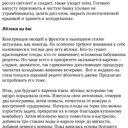
рассол светлеет и спадает, также уходит пена. Готовую
капусту переложить в чистую банку (сильно не
утрамбовывать), залить рассолом, закрыть полиэтиленовой
крышкой и хранить в холодильнике.
Яблоки на бис
Консервация овощей и фруктов в нынешнем сезоне
актуальна, как никогда. Но особенно требуют внимания к себе
налившиеся в теплые дни лета яблоки. Кто-то сушит
краснощекие плоды, кто-то замачивает, вспоминая бабушкины
рецепты. Но чаще всего в приоритете оказывается варенье –
сладкое, ароматное, так гармонично дополняющее процедуру
чаепития холодными зимними вечерами. Вот и недавно на
глаза попался хороший рецепт яблочного джема. Предлагаю
испробовать его тоже.
Итак, для будущего варенья взяла яблоки, которыми так
щедро порадовала осень. Взвесила свои антоновки, отмерив
два килограмма, затем помыла, почистила от кожуры и
внутренней сердцевины. Натерла плоды на терке (но можно
упростить задачу, превратив их в пюре благодаря кухонному
комбайну). Затем яблочную массу поместила в кастрюлю,
добавила три стакана воды и варила пюре до мягкости,
добавив немного корицы. Пока варилась основа будущего