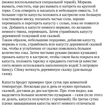
(можно воспользоваться специальной теркой). Морковь
вымыть, очистить, еще раз вымыть и натереть на крупной
терке. Соль отмерить и насыпать в небольшую емкость. 3-4
большие горсти капусты положить в кастрюлю или большую
пластиковую миску, посыпать частью соли, хорошо
перемешать и перетереть капусту с солью, пока не появится
сок. Добавить к капусте немного моркови, по желанию
немного тмина, перемешать. Затем утрамбовать капусту
деревянной толкушкой или скалкой.
Таким образом, небольшими порциями, добавляя капусту,
морковь и соль, утрамбовать всю капусту деревянной скалкой
так, чтобы в углублении от скалки появлялось большое
количество сока. Затем чистыми руками (можно кулаками)
прижать капусту в кастрюле, чтобы соком была покрыта вся
капуста, положить тарелку и придавить гнетом (в качестве
гнета можно использовать наполненную водой 3-литровую
банку). Сбоку воткнуть деревянную скалку (для выхода
газов).
Капуста бродит примерно трое суток при комнатной
температуре. Несколько раз в день ее нужно протыкать
скалкой, доставая до дна кастрюли. При этом видно, как
выделяется большое количество пузырьков – газов (если этого
не делать, капуста получится с горчинкой). На третьи сутки
(сроки заквашивания капусты могут немного отличаться)