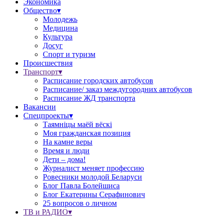
Экономика
Общество▾
Молодежь
Медицина
Культура
Досуг
Спорт и туризм
Происшествия
Транспорт▾
Расписание городских автобусов
Расписание/ заказ междугородних автобусов
Расписание ЖД транспорта
Вакансии
Спецпроекты▾
Таямніцы маёй вёскі
Моя гражданская позиция
На камне веры
Время и люди
Дети – дома!
Журналист меняет профессию
Ровесники молодой Беларуси
Блог Павла Болейшиса
Блог Екатерины Серафинович
25 вопросов о личном
ТВ и РАДИО▾