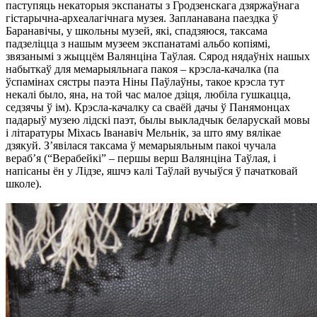
паступяць некаторыя экспанаты з Гродзенскага дзяржаўнага
гістарычна-археалагічнага музея. Запланавана паездка ў
Баранавічы, у школьны музей, які, спадзяюся, таксама
падзеліцца з нашым музеем экспанатамі альбо копіямі,
звязанымі з жыццём Валянціна Таўлая. Сярод нядаўніх нашых
набыткаў для мемарыяльнага пакоя – крэсла-качалка (па
ўспамінах сястры паэта Ніны Паўлаўны, такое крэсла тут
некалі было, яна, на той час малое дзіця, любіла гушкацца,
седзячы ў ім). Крэсла-качалку са сваёй дачы ў Панямонцах
падарыў музею лідскі паэт, былы выкладчык беларускай мовы
і літаратуры Міхась Іванавіч Мельнік, за што яму вялікае
дзякуй. З’явілася таксама ў мемарыяльным пакоі чучала
вераб’я (“Верабейкі” – першы верш Валянціна Таўлая, і
напісаны ён у Лідзе, яшчэ калі Таўлай вучыўся ў пачатковай
школе).