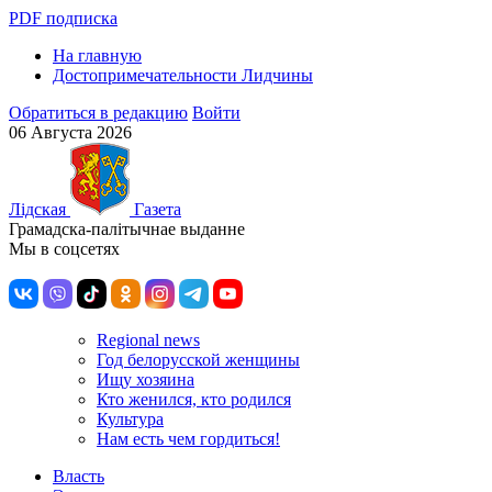
PDF подписка
На главную
Достопримечательности Лидчины
Обратиться в редакцию
Войти
06 Августа 2026
Лiдская
Газета
Грамадска-палiтычнае выданне
Мы в соцсетях
Regional news
Год белорусской женщины
Ищу хозяина
Кто женился, кто родился
Культура
Нам есть чем гордиться!
Власть