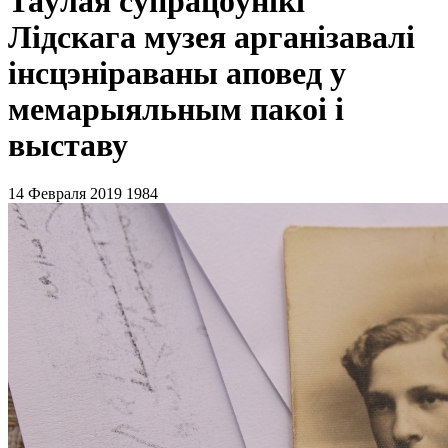
Таўлая супрацоўнікі
Лідскага музея арганізавалі
інсцэніраваны аповед у
мемарыяльным пакоі і
выставу
14 Февраля 2019
1984