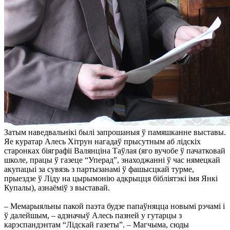
Затым наведвальнікі былі запрошаныя ў памяшканне выставы.
Яе куратар Алесь Хітрун нагадаў прысутным аб лідскіх
старонках біяграфіі Валянціна Таўлая (яго вучобе ў пачатковай
школе, працы ў газеце “Уперад”, знаходжанні ў час нямецкай
акупацыі за сувязь з партызанамі ў фашысцкай турме,
прыездзе ў Ліду на цырымонію адкрыцця бібліятэкі імя Янкі
Купалы), азнаёміў з выставай.
– Мемарыяльны пакой паэта будзе папаўняцца новымі рэчамі і
ў далейшым, – адзначыў Алесь пазней у гутарцы з
карэспандэнтам “Лідскай газеты”. – Магчыма, сюды