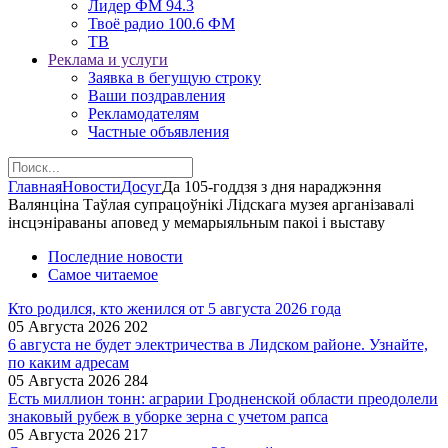
Лидер ФМ 94.3
Твоё радио 100.6 ФМ
ТВ
Реклама и услуги
Заявка в бегущую строку
Ваши поздравления
Рекламодателям
Частные объявления
Главная
Новости
Досуг
Да 105-годдзя з дня нараджэння
Валянціна Таўлая супрацоўнікі Лідскага музея арганізавалі
інсцэніраваны аповед у мемарыяльным пакоі і выставу
Последние новости
Самое читаемое
Кто родился, кто женился от 5 августа 2026 года
05 Августа 2026
202
6 августа не будет электричества в Лидском районе. Узнайте,
по каким адресам
05 Августа 2026
284
Есть миллион тонн: аграрии Гродненской области преодолели
знаковый рубеж в уборке зерна с учетом рапса
05 Августа 2026
217