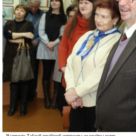
– Валянцін Таўлай прайшоў няпросты жыццёвы шлях, –