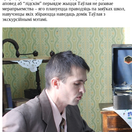
аповед аб “лідскім” перыядзе жыцця Таўлая не разавае
мерапрыемства – яго плануецца праводзіць па заяўках школ,
навучэнцы якіх збіраюцца наведаць домік Таўлая з
экскурсійнымі мэтамі.