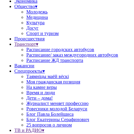
Экономика
Общество▾
Молодежь
Медицина
Культура
Досуг
Спорт и туризм
Происшествия
Транспорт▾
Расписание городских автобусов
Расписание/ заказ междугородних автобусов
Расписание ЖД транспорта
Вакансии
Спецпроекты▾
Таямніцы маёй вёскі
Моя гражданская позиция
На камне веры
Время и люди
Дети – дома!
Журналист меняет профессию
Ровесники молодой Беларуси
Блог Павла Болейшиса
Блог Екатерины Серафинович
25 вопросов о личном
ТВ и РАДИО▾