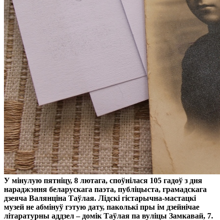
У мінулую пятніцу, 8 лютага, споўнілася 105 гадоў з дня
нараджэння беларускага паэта, публіцыста, грамадскага
дзеяча Валянціна Таўлая. Лідскі гістарычна-мастацкі
музей не абмінуў гэтую дату, паколькі пры ім дзейнічае
літаратурны аддзел – домік Таўлая па вуліцы Замкавай, 7.