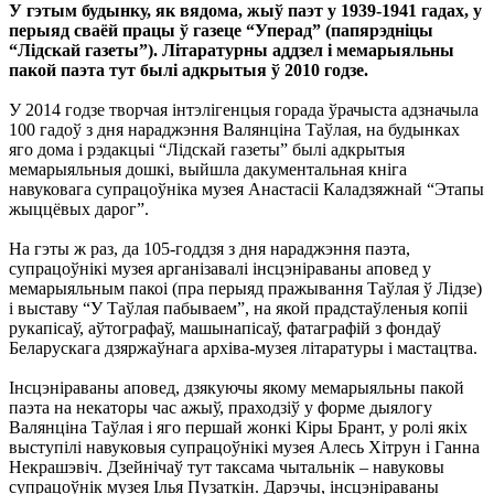
У гэтым будынку, як вядома, жыў паэт у 1939-1941 гадах, у
перыяд сваёй працы ў газеце “Уперад” (папярэдніцы
“Лідскай газеты”). Літаратурны аддзел і мемарыяльны
пакой паэта тут былі адкрытыя ў 2010 годзе.
У 2014 годзе творчая інтэлігенцыя горада ўрачыста адзначыла
100 гадоў з дня нараджэння Валянціна Таўлая, на будынках
яго дома і рэдакцыі “Лідскай газеты” былі адкрытыя
мемарыяльныя дошкі, выйшла дакументальная кніга
навуковага супрацоўніка музея Анастасіі Каладзяжнай “Этапы
жыццёвых дарог”.
На гэты ж раз, да 105-годдзя з дня нараджэння паэта,
супрацоўнікі музея арганізавалі інсцэніраваны аповед у
мемарыяльным пакоі (пра перыяд пражывання Таўлая ў Лідзе)
і выставу “У Таўлая пабываем”, на якой прадстаўленыя копіі
рукапісаў, аўтографаў, машынапісаў, фатаграфій з фондаў
Беларускага дзяржаўнага архіва-музея літаратуры і мастацтва.
Інсцэніраваны аповед, дзякуючы якому мемарыяльны пакой
паэта на некаторы час ажыў, праходзіў у форме дыялогу
Валянціна Таўлая і яго першай жонкі Кіры Брант, у ролі якіх
выступілі навуковыя супрацоўнікі музея Алесь Хітрун і Ганна
Некрашэвіч. Дзейнічаў тут таксама чытальнік – навуковы
супрацоўнік музея Ілья Пузаткін. Дарэчы, інсцэніраваны