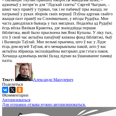
адзначыў у інтэрв’ю для “Лідскай газеты” Сяргей Чыгрын, –
шмат часу правёў у турмах, так і не пабачыў пры жыцці, не
патрымаў у руках зборнік сваіх вершаў. Пэўны адрэзак свайго
жыцця паэт правёў на Слонімшчыне, у вёсцы Рудаўка. Мне
часта даводзілася бываць у тых мясцінах. Недалёка ад Рудаўкі
ёсць вёска Вялікая Кракотка, дзе знаходзіцца першая
бібліятэка, якой было прысвоена імя Янкі Купалы. У ліку тых,
хто ў свой час актыўна папаўняў кніжны фонд бібліятэкі, быў
і Валянцін Таўлай. Мне вельмі прыемна, што ў вас у Лідзе
ёсць дом-музей Таўлая, яго мемарыяльны пакой, што ў вас
актыўна збіраюць экспазіцыйны матэрыял для гэтага пакоя.
Хочацца адзначыць вялікі ўклад лідчан ва ўшанаванне памяці
паэта.
Текст:
Александр Мацулевич
Поделиться
0
Комментарии
Авторизоваться
Для отправки отзыва нужно авторизироваться.