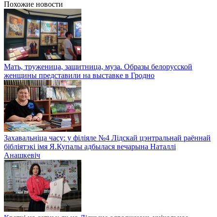
Похожие новости
Мать, труженица, защитница, муза. Образы белорусской
женщины представили на выставке в Гродно
Захавальніца часу: у філіяле №4 Лідскай цэнтральнай раённай
бібліятэкі імя Я.Купалы адбылася вечарына Наталлі
Анашкевіч