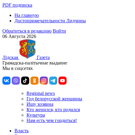
PDF подписка
На главную
Достопримечательности Лидчины
Обратиться в редакцию
Войти
06 Августа 2026
Лiдская
Газета
Грамадска-палiтычнае выданне
Мы в соцсетях
Regional news
Год белорусской женщины
Ищу хозяина
Кто женился, кто родился
Культура
Нам есть чем гордиться!
Власть