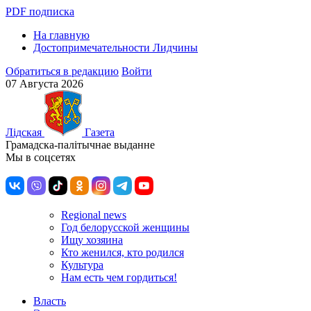
PDF подписка
На главную
Достопримечательности Лидчины
Обратиться в редакцию
Войти
07 Августа 2026
Лiдская
Газета
Грамадска-палiтычнае выданне
Мы в соцсетях
Regional news
Год белорусской женщины
Ищу хозяина
Кто женился, кто родился
Культура
Нам есть чем гордиться!
Власть