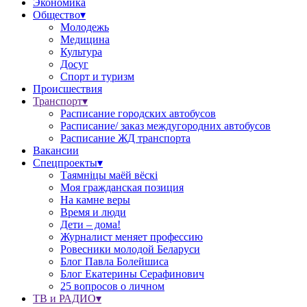
Экономика
Общество▾
Молодежь
Медицина
Культура
Досуг
Спорт и туризм
Происшествия
Транспорт▾
Расписание городских автобусов
Расписание/ заказ междугородних автобусов
Расписание ЖД транспорта
Вакансии
Спецпроекты▾
Таямніцы маёй вёскі
Моя гражданская позиция
На камне веры
Время и люди
Дети – дома!
Журналист меняет профессию
Ровесники молодой Беларуси
Блог Павла Болейшиса
Блог Екатерины Серафинович
25 вопросов о личном
ТВ и РАДИО▾