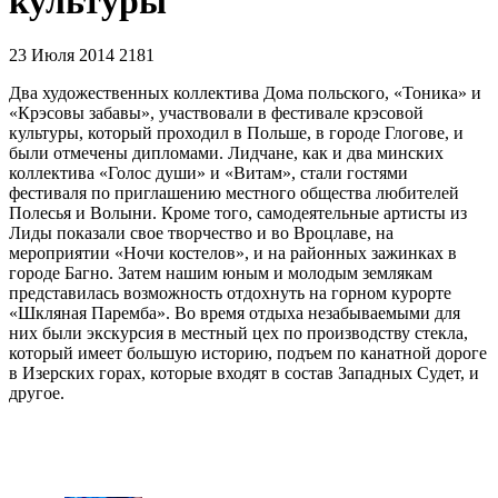
культуры
23 Июля 2014
2181
Два художественных коллектива Дома польского, «Тоника» и
«Крэсовы забавы», участвовали в фестивале крэсовой
культуры, который проходил в Польше, в городе Глогове, и
были отмечены дипломами. Лидчане, как и два минских
коллектива «Голос души» и «Витам», стали гостями
фестиваля по приглашению местного общества любителей
Полесья и Волыни. Кроме того, самодеятельные артисты из
Лиды показали свое творчество и во Вроцлаве, на
мероприятии «Ночи костелов», и на районных зажинках в
городе Багно. Затем нашим юным и молодым землякам
представилась возможность отдохнуть на горном курорте
«Шкляная Паремба». Во время отдыха незабываемыми для
них были экскурсия в местный цех по производству стекла,
который имеет большую историю, подъем по канатной дороге
в Изерских горах, которые входят в состав Западных Судет, и
другое.