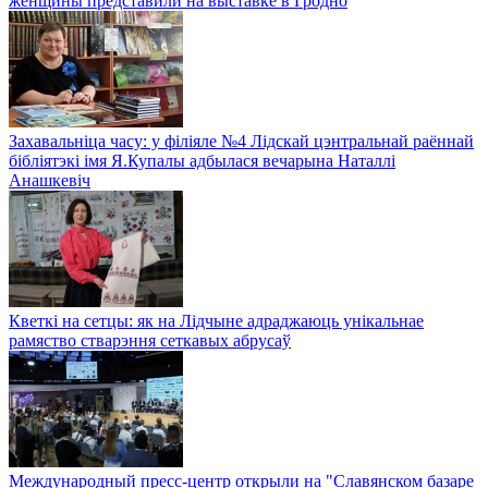
женщины представили на выставке в Гродно
Захавальніца часу: у філіяле №4 Лідскай цэнтральнай раённай
бібліятэкі імя Я.Купалы адбылася вечарына Наталлі
Анашкевіч
Кветкі на сетцы: як на Лідчыне адраджаюць унікальнае
рамяство стварэння сеткавых абрусаў
Международный пресс-центр открыли на "Славянском базаре