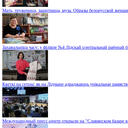
Мать, труженица, защитница, муза. Образы белорусской женщи
Захавальніца часу: у філіяле №4 Лідскай цэнтральнай раённай 
Кветкі на сетцы: як на Лідчыне адраджаюць унікальнае рамяств
Международный пресс-центр открыли на "Славянском базаре в