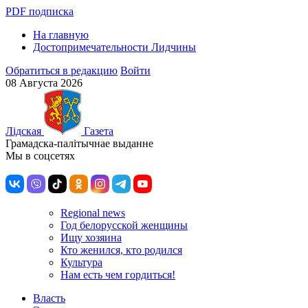
PDF подписка
На главную
Достопримечательности Лидчины
Обратиться в редакцию
Войти
08 Августа 2026
Лiдская
Газета
Грамадска-палiтычнае выданне
Мы в соцсетях
Regional news
Год белорусской женщины
Ищу хозяина
Кто женился, кто родился
Культура
Нам есть чем гордиться!
Власть