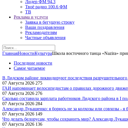
Лидер ФМ 94.3
Твоё радио 100.6 ФМ
ТВ
Реклама и услуги
Заявка в бегущую строку
Ваши поздравления
Рекламодателям
Частные объявления
Главная
Новости
Культура
Школа восточного танца «Nazira» при
Последние новости
Самое читаемое
В Лидском районе ликвидируют последствия разрушительного
07 Августа 2026
275
ГАИ напоминает велосипедистам о правилах дорожного движе
07 Августа 2026
276
Сколько составила зарплата работников Лидского района в I по
07 Августа 2026
284
Александр Лукашенко: я борюсь не за колхозы или совхозы - я 
07 Августа 2026
149
Что делать белорусам, чтобы сохранить мир? Александр Лукаш
07 Августа 2026
136