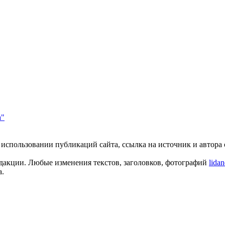
а"
пользовании публикаций сайта, ссылка на источник и автора о
едакции. Любые изменения текстов, заголовков, фотографий
lida
а.