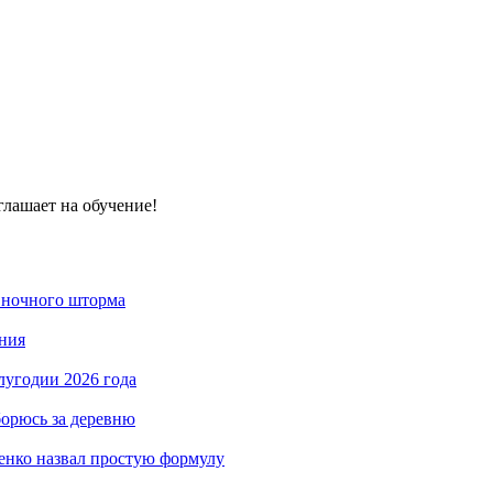
глашает на обучение!
 ночного шторма
ния
лугодии 2026 года
борюсь за деревню
енко назвал простую формулу