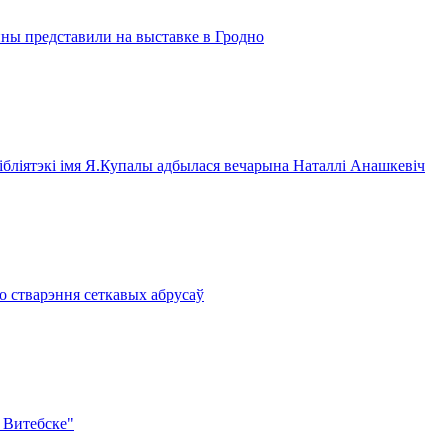
ны представили на выставке в Гродно
бібліятэкі імя Я.Купалы адбылася вечарына Наталлі Анашкевіч
о стварэння сеткавых абрусаў
 Витебске"