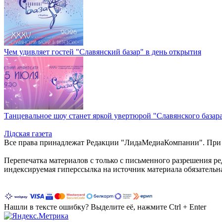
Чем удивляет гостей "Славянский базар" в день открытия
Танцевальное шоу станет яркой увертюрой "Славянского базар
Лiдская газета
Все права принадлежат Редакции "ЛидаМедиаКомпании". При ис
Перепечатка материалов c только с письменного разрешения р
индексируемая гиперссылка на источник материала обязательн
Нашли в тексте ошибку? Выделите её, нажмите Ctrl + Enter