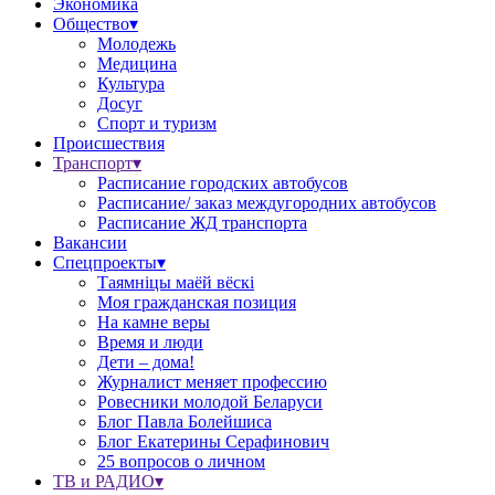
Экономика
Общество▾
Молодежь
Медицина
Культура
Досуг
Спорт и туризм
Происшествия
Транспорт▾
Расписание городских автобусов
Расписание/ заказ междугородних автобусов
Расписание ЖД транспорта
Вакансии
Спецпроекты▾
Таямніцы маёй вёскі
Моя гражданская позиция
На камне веры
Время и люди
Дети – дома!
Журналист меняет профессию
Ровесники молодой Беларуси
Блог Павла Болейшиса
Блог Екатерины Серафинович
25 вопросов о личном
ТВ и РАДИО▾