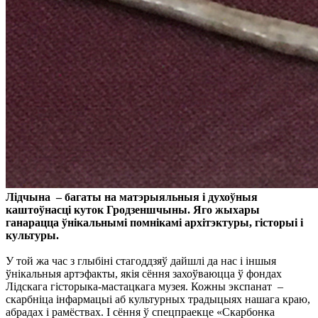
Лідчына – багаты на матэрыяльныя і духоўныя
каштоўнасці куток Гродзеншчыны. Яго жыхары
ганарацца ўнікальнымі помнікамі архітэктуры, гісторыі і
культуры.
У той жа час з глыбіні стагоддзяў дайшлі да нас і іншыя
ўнікальныя артэфакты, якія сёння захоўваюцца ў фондах
Лідскага гісторыка-мастацкага музея. Кожны экспанат –
скарбніца інфармацыі аб культурных традыцыях нашага краю,
абрадах і рамёствах. І сёння ў спецпрaекце «Скарбонка