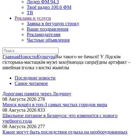
Лидер ФМ 94.3
Твоё радио 100.6 ФМ
ТВ
Реклама и услуги
Заявка в бегущую строку
Ваши поздравления
Рекламодателям
Частные объявления
Главная
Новости
Культура
Вы такого не бачылі! У Лідскім
гісторыка-мастацкім музеі захоўваецца сапраўдны артэфакт –
швейная іголка з косткі жывёлы
Последние новости
Самое читаемое
Дорогами памяти через Лидчину
08 Августа 2026
278
Минск вошёл в топ-3 самых чистых городов мира
08 Августа 2026
833
Школьное питание в Беларуси: что изменится с нового
учебного года
08 Августа 2026
277
Какие могут быть последствия отдыха на необорудованных