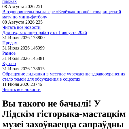
пляжах
08 Августа 2026
251
В оздоровительном лагере «Берёзка» прошёл товарищеский
матч по мини-футболу
08 Августа 2026
235
Читать все новости
Для тех, кто ищет работу от 1 августа 2026
31 Июля 2026
173800
Продам
31 Июля 2026
146999
Разное
31 Июля 2026
145381
Куплю
31 Июля 2026
138615
Обращение лидчанки в местное учреждение здравоохранения
стало темой для обсуждения в соцсетях
11 Июля 2026
23746
Читать все новости
Вы такого не бачылі! У
Лідскім гісторыка-мастацкім
музеі захоўваецца сапраўдны