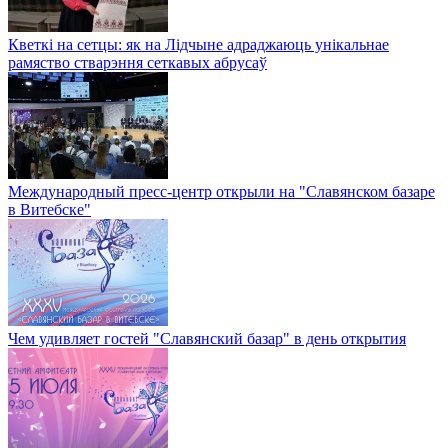
Кветкі на сетцы: як на Лідчыне адраджаюць унікальнае
рамяство стварэння сеткавых абрусаў
Международный пресс-центр открыли на "Славянском базаре
в Витебске"
Чем удивляет гостей "Славянский базар" в день открытия