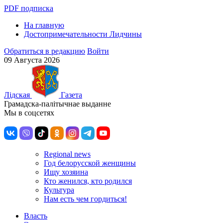
PDF подписка
На главную
Достопримечательности Лидчины
Обратиться в редакцию
Войти
09 Августа 2026
Лiдская
Газета
Грамадска-палiтычнае выданне
Мы в соцсетях
Regional news
Год белорусской женщины
Ищу хозяина
Кто женился, кто родился
Культура
Нам есть чем гордиться!
Власть