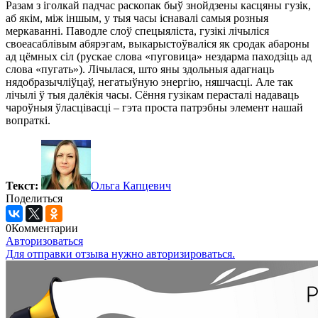
Разам з іголкай падчас раскопак быў знойдзены касцяны гузік,
аб якім, між іншым, у тыя часы існавалі самыя розныя
меркаванні. Паводле слоў спецыяліста, гузікі лічыліся
своеасаблівым абярэгам, выкарыстоўваліся як сродак абароны
ад цёмных сіл (рускае слова «пуговица» нездарма паходзіць ад
слова «пугать»). Лічылася, што яны здольныя адагнаць
нядобразычліўцаў, негатыўную энергію, няшчасці. Але так
лічылі ў тыя далёкія часы. Сёння гузікам перасталі надаваць
чароўныя ўласцівасці – гэта проста патрэбны элемент нашай
вопраткі.
Текст:
Ольга Капцевич
Поделиться
0
Комментарии
Авторизоваться
Для отправки отзыва нужно авторизироваться.