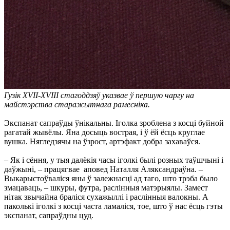
Гузік XVII-XVIII стагоддзяў указвае ў першую чаргу на
майстэрства старажытнага рамесніка.
Экспанат сапраўды ўнікальны. Іголка зроблена з косці буйной
рагатай жывёлы. Яна досыць вострая, і ў ёй ёсць круглае
вушка. Нягледзячы на ўзрост, артэфакт добра захаваўся.
– Як і сёння, у тыя далёкія часы іголкі былі розных таўшчыні і
даўжыні, – працягвае аповед Наталля Аляксандраўна. –
Выкарыстоўваліся яны ў залежнасці ад таго, што трэба было
змацаваць, – шкуры, футра, раслінныя матэрыялы. Замест
нітак звычайна браліся сухажыллі і раслінныя валокны. А
паколькі іголкі з косці часта ламаліся, тое, што ў нас ёсць гэты
экспанат, сапраўдны цуд.