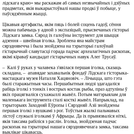
лiдскага краю» мы раскажам аб самых незвычайных і дзіўных
прадметах, якія выкарыстоўвалі нашы продкі ў побыце, у
паўсядзённым жыцці.
Цікавыя артэфакты, якім пяць і болей соцень гадоў, сёння
можна пабачыць у адной з экспазіцый, прысвечаных гісторыі
Лідскага замка. Сярод іх галоўны інструмент для шыцця
адзення – швейная іголка. Зроблена яна майстрам
сярэднявечча і была знойдзена на тэрыторыі галоўнай
гістарычнай славутасці горада падчас археалагічных раскопак,
якімі кіраваў кандыдат гістарычных навук Алег Трусаў.
– Калі ў руках у чалавека з'явілася першая іголка, сказаць
складана, – апавядае захавальнік фондаў Лідскага гісторыка-
мастацкага музея Наталля Хацяновіч. – Лічыцца, што гэта
былі старажытныя часы. Першабытныя людзі здагадаліся
рабіць іголкі з тонкіх і вострых костак рыбы, праз адтуліны ў
якіх працягваліся сухажыллі жывёл. Потым матэрыялам для
маленькага інструмента сталі косткі жывёл. Напрыклад, на
тэрыторыях Заходняй Еўропы і Сярэдняй Азіі знойдзены
першыя іголкі з вушкамі з рог. Тоўстыя жылкі пальмавых
лістоў служылі іголкамі ў Афрыцы. Да іх прывязваліся ніткі,
якія таксама рабіліся з раслін. Іголка, знойдзеная падчас
раскопак на тэрыторыі нашага сярэднявечнага замка, таксама
выклікае цікавасць.