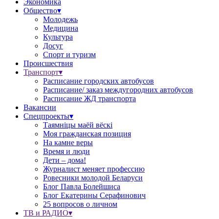
Экономика
Общество▾
Молодежь
Медицина
Культура
Досуг
Спорт и туризм
Происшествия
Транспорт▾
Расписание городских автобусов
Расписание/ заказ междугородних автобусов
Расписание ЖД транспорта
Вакансии
Спецпроекты▾
Таямніцы маёй вёскі
Моя гражданская позиция
На камне веры
Время и люди
Дети – дома!
Журналист меняет профессию
Ровесники молодой Беларуси
Блог Павла Болейшиса
Блог Екатерины Серафинович
25 вопросов о личном
ТВ и РАДИО▾