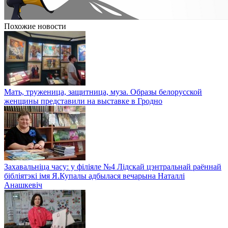
Похожие новости
Мать, труженица, защитница, муза. Образы белорусской
женщины представили на выставке в Гродно
Захавальніца часу: у філіяле №4 Лідскай цэнтральнай раённай
бібліятэкі імя Я.Купалы адбылася вечарына Наталлі
Анашкевіч