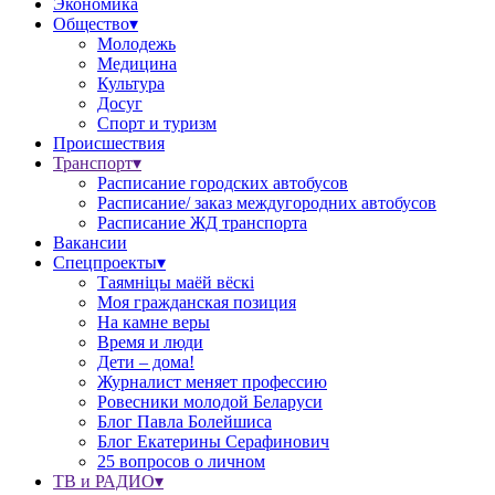
Экономика
Общество▾
Молодежь
Медицина
Культура
Досуг
Спорт и туризм
Происшествия
Транспорт▾
Расписание городских автобусов
Расписание/ заказ междугородних автобусов
Расписание ЖД транспорта
Вакансии
Спецпроекты▾
Таямніцы маёй вёскі
Моя гражданская позиция
На камне веры
Время и люди
Дети – дома!
Журналист меняет профессию
Ровесники молодой Беларуси
Блог Павла Болейшиса
Блог Екатерины Серафинович
25 вопросов о личном
ТВ и РАДИО▾