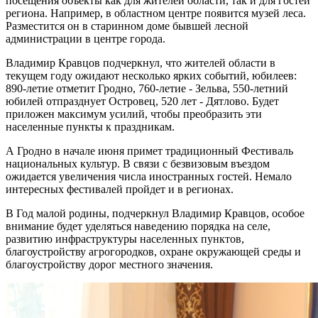
посещения объекты как для жителей области, так и для гостей
региона. Например, в областном центре появится музей леса.
Разместится он в старинном доме бывшей лесной
администрации в центре города.
Владимир Кравцов подчеркнул, что жителей области в
текущем году ожидают несколько ярких событий, юбилеев:
890-летие отметит Гродно, 760-летие - Зельва, 550-летний
юбилей отпразднует Островец, 520 лет - Дятлово. Будет
приложен максимум усилий, чтобы преобразить эти
населенные пункты к праздникам.
А Гродно в начале июня примет традиционный Фестиваль
национальных культур. В связи с безвизовым въездом
ожидается увеличения числа иностранных гостей. Немало
интересных фестивалей пройдет и в регионах.
В Год малой родины, подчеркнул Владимир Кравцов, особое
внимание будет уделяться наведению порядка на селе,
развитию инфраструктуры населенных пунктов,
благоустройству агрогородков, охране окружающей среды и
благоустройству дорог местного значения.