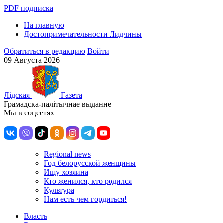
PDF подписка
На главную
Достопримечательности Лидчины
Обратиться в редакцию
Войти
09 Августа 2026
Лiдская
Газета
Грамадска-палiтычнае выданне
Мы в соцсетях
Regional news
Год белорусской женщины
Ищу хозяина
Кто женился, кто родился
Культура
Нам есть чем гордиться!
Власть