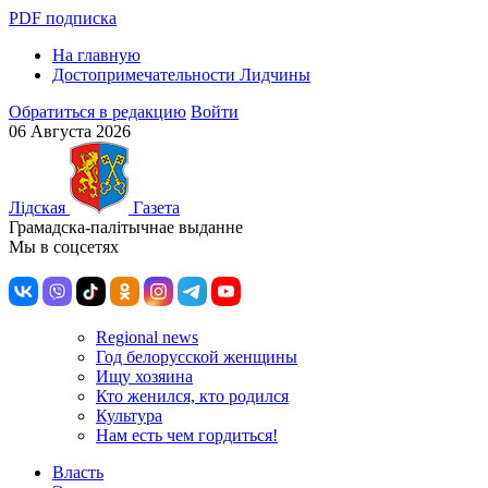
PDF подписка
На главную
Достопримечательности Лидчины
Обратиться в редакцию
Войти
06 Августа 2026
Лiдская
Газета
Грамадска-палiтычнае выданне
Мы в соцсетях
Regional news
Год белорусской женщины
Ищу хозяина
Кто женился, кто родился
Культура
Нам есть чем гордиться!
Власть