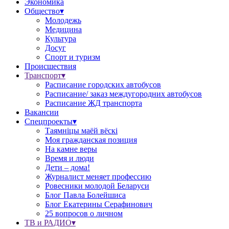
Экономика
Общество▾
Молодежь
Медицина
Культура
Досуг
Спорт и туризм
Происшествия
Транспорт▾
Расписание городских автобусов
Расписание/ заказ междугородних автобусов
Расписание ЖД транспорта
Вакансии
Спецпроекты▾
Таямніцы маёй вёскі
Моя гражданская позиция
На камне веры
Время и люди
Дети – дома!
Журналист меняет профессию
Ровесники молодой Беларуси
Блог Павла Болейшиса
Блог Екатерины Серафинович
25 вопросов о личном
ТВ и РАДИО▾