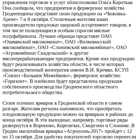
управления торговли и услуг облисполкома Ольга Короткая.
Она сообщила, что предприятия и фермерские хозяйства
Гродненщины представят свою продукцию на «Чижовка-
Арене» 7 и 8 октября. Столичным жителям наши
производители предложат широкий ассортимент товаров, в
том числе пользующиеся особым спросом мясные
полуфабрикаты. Лучшие образцы представят ОАО
«Ошмянский мясокоминат», ОАО «Волковысский
мясокомбинат», ОАО «Слонимский мясокомбинат», ОАО
«Агрокомбинат Скидельский» и другие
мясоперерабатывающие предприятия. Кроме них продукцию
будут реализовывать хозяйства области, в числе которых
производственный кооператив имени В.И. Кремко, КСУП
«Совхоз «Большое Можейково», фермерское хозяйство
«Горизонт». В изобилии будет представлена продукция
собственного производства Гродненского областного
потребительского общества.
Сезон осенних ярмарок в Гродненской области в самом
разгаре. Жителям региона напомнили, что приобретать
плодоовощную продукцию можно на ярмарках в районах до
конца октября. В эти выходные, например, торговые ряды
развернутся в Вороново, Кореличах, Сморгони и Слониме. В
Гродно масштабная ярмарка «Агроосень-2017» пройдет с 12
по 15 октября. Для удобства покупателей торговлю перенесли