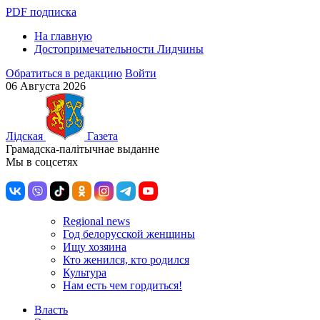
PDF подписка
На главную
Достопримечательности Лидчины
Обратиться в редакцию
Войти
06 Августа 2026
Лiдская
Газета
Грамадска-палiтычнае выданне
Мы в соцсетях
Regional news
Год белорусской женщины
Ищу хозяина
Кто женился, кто родился
Культура
Нам есть чем гордиться!
Власть