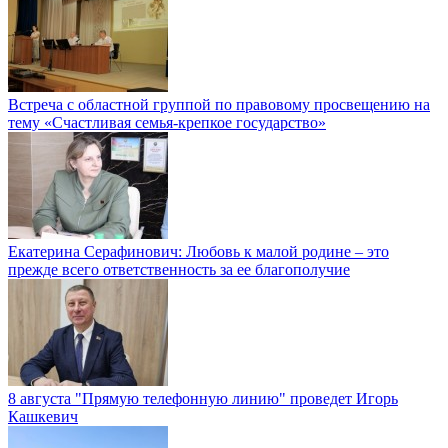
Встреча с областной группой по правовому просвещению на
тему «Счастливая семья-крепкое государство»
Екатерина Серафинович: Любовь к малой родине – это
прежде всего ответственность за ее благополучие
8 августа "Прямую телефонную линию" проведет Игорь
Кашкевич