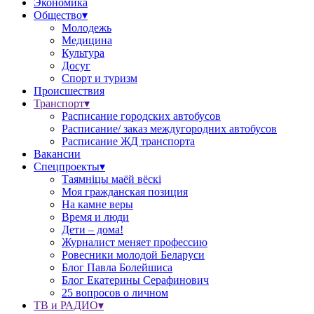
Экономика
Общество▾
Молодежь
Медицина
Культура
Досуг
Спорт и туризм
Происшествия
Транспорт▾
Расписание городских автобусов
Расписание/ заказ междугородних автобусов
Расписание ЖД транспорта
Вакансии
Спецпроекты▾
Таямніцы маёй вёскі
Моя гражданская позиция
На камне веры
Время и люди
Дети – дома!
Журналист меняет профессию
Ровесники молодой Беларуси
Блог Павла Болейшиса
Блог Екатерины Серафинович
25 вопросов о личном
ТВ и РАДИО▾