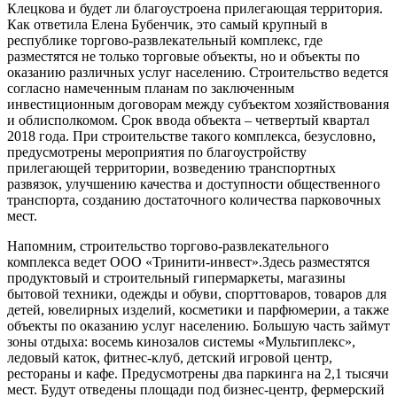
Клецкова и будет ли благоустроена прилегающая территория.
Как ответила Елена Бубенчик, это самый крупный в
республике торгово-развлекательный комплекс, где
разместятся не только торговые объекты, но и объекты по
оказанию различных услуг населению. Строительство ведется
согласно намеченным планам по заключенным
инвестиционным договорам между субъектом хозяйствования
и облисполкомом. Срок ввода объекта – четвертый квартал
2018 года. При строительстве такого комплекса, безусловно,
предусмотрены мероприятия по благоустройству
прилегающей территории, возведению транспортных
развязок, улучшению качества и доступности общественного
транспорта, созданию достаточного количества парковочных
мест.
Напомним, строительство торгово-развлекательного
комплекса ведет ООО «Тринити-инвест».Здесь разместятся
продуктовый и строительный гипермаркеты, магазины
бытовой техники, одежды и обуви, спорттоваров, товаров для
детей, ювелирных изделий, косметики и парфюмерии, а также
объекты по оказанию услуг населению. Большую часть займут
зоны отдыха: восемь кинозалов системы «Мультиплекс»,
ледовый каток, фитнес-клуб, детский игровой центр,
рестораны и кафе. Предусмотрены два паркинга на 2,1 тысячи
мест. Будут отведены площади под бизнес-центр, фермерский