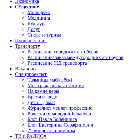
Экономика
Общество▾
Молодежь
Медицина
Культура
Досуг
Спорт и туризм
Происшествия
Транспорт▾
Расписание городских автобусов
Расписание/ заказ междугородних автобусов
Расписание ЖД транспорта
Вакансии
Спецпроекты▾
Таямніцы маёй вёскі
Моя гражданская позиция
На камне веры
Время и люди
Дети – дома!
Журналист меняет профессию
Ровесники молодой Беларуси
Блог Павла Болейшиса
Блог Екатерины Серафинович
25 вопросов о личном
ТВ и РАДИО▾