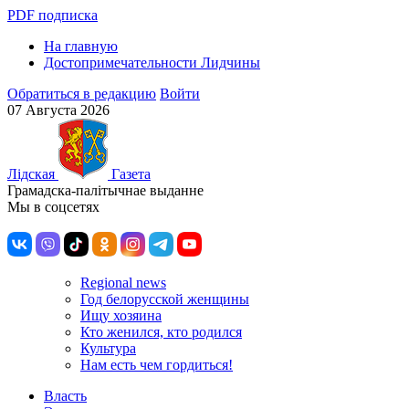
PDF подписка
На главную
Достопримечательности Лидчины
Обратиться в редакцию
Войти
07 Августа 2026
Лiдская
Газета
Грамадска-палiтычнае выданне
Мы в соцсетях
Regional news
Год белорусской женщины
Ищу хозяина
Кто женился, кто родился
Культура
Нам есть чем гордиться!
Власть