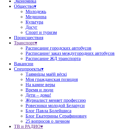
Экономика
Общество▾
Молодежь
Медицина
Культура
Досуг
Спорт и туризм
Происшествия
Транспорт▾
Расписание городских автобусов
Расписание/ заказ междугородних автобусов
Расписание ЖД транспорта
Вакансии
Спецпроекты▾
Таямніцы маёй вёскі
Моя гражданская позиция
На камне веры
Время и люди
Дети – дома!
Журналист меняет профессию
Ровесники молодой Беларуси
Блог Павла Болейшиса
Блог Екатерины Серафинович
25 вопросов о личном
ТВ и РАДИО▾