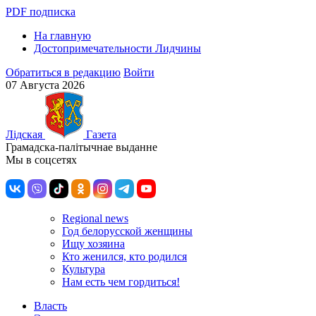
PDF подписка
На главную
Достопримечательности Лидчины
Обратиться в редакцию
Войти
07 Августа 2026
Лiдская
Газета
Грамадска-палiтычнае выданне
Мы в соцсетях
Regional news
Год белорусской женщины
Ищу хозяина
Кто женился, кто родился
Культура
Нам есть чем гордиться!
Власть