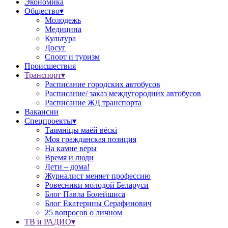
Экономика
Общество▾
Молодежь
Медицина
Культура
Досуг
Спорт и туризм
Происшествия
Транспорт▾
Расписание городских автобусов
Расписание/ заказ междугородних автобусов
Расписание ЖД транспорта
Вакансии
Спецпроекты▾
Таямніцы маёй вёскі
Моя гражданская позиция
На камне веры
Время и люди
Дети – дома!
Журналист меняет профессию
Ровесники молодой Беларуси
Блог Павла Болейшиса
Блог Екатерины Серафинович
25 вопросов о личном
ТВ и РАДИО▾