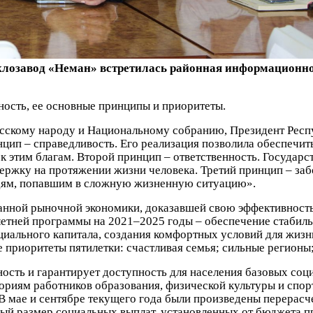
лозавод «Неман» встретилась районная информационно-
ность, ее основные принципы и приоритеты.
усскому народу и Национальному собранию, Президент Рес
цип – справедливость. Его реализация позволила обеспечит
к этим благам. Второй принцип – ответственность. Государс
жку на протяжении жизни человека. Третий принцип – забо
дям, попавшим в сложную жизненную ситуацию».
ванной рыночной экономики, доказавшей свою эффективност
летней программы на 2021–2025 годы – обеспечение стабиль
циального капитала, создания комфортных условий для жизн
приоритеты пятилетки: счастливая семья; сильные регионы;
сть и гарантирует доступность для населения базовых социа
иям работников образования, физической культуры и спорта
В мае и сентябре текущего года были произведены перерасче
ый размер социальных выплат, установленных от бюджета п