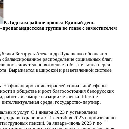
В Лидском районе прошел Единый день
пропагандистская группа во главе с заместителем
публики Беларусь Александр Лукашенко обозначил
ь сбалансированное распределение социальных благ,
тво последовательно выполняет обязательства перед
та. Выражается в широкой и разветвленной системе
ь. На финансирование отраслей социальной сферы
ности в обществе и рост благосостояния белорусских
и, работы и самореализации человека. Шестое
 интеллектуальная среда; государство-партнер.
льных услуг. С 1 января 2023 г. установлены
, здравоохранения. С 1 сентября 2023 г. произведено
ты трудовых пенсий. За январь–июль 2023 г. по
рожиточного минимума в среднем на душу населения,