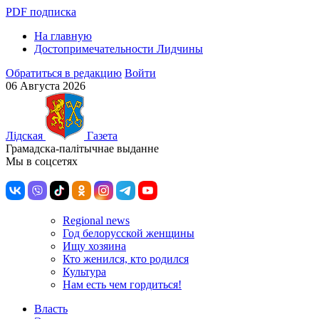
PDF подписка
На главную
Достопримечательности Лидчины
Обратиться в редакцию
Войти
06 Августа 2026
Лiдская
Газета
Грамадска-палiтычнае выданне
Мы в соцсетях
Regional news
Год белорусской женщины
Ищу хозяина
Кто женился, кто родился
Культура
Нам есть чем гордиться!
Власть