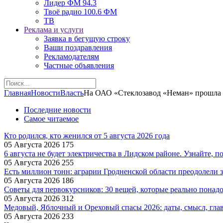
Лидер ФМ 94.3
Твоё радио 100.6 ФМ
ТВ
Реклама и услуги
Заявка в бегущую строку
Ваши поздравления
Рекламодателям
Частные объявления
Главная
Новости
Власть
На ОАО «Стеклозавод «Неман» прошла в
Последние новости
Самое читаемое
Кто родился, кто женился от 5 августа 2026 года
05 Августа 2026
175
6 августа не будет электричества в Лидском районе. Узнайте, п
05 Августа 2026
255
Есть миллион тонн: аграрии Гродненской области преодолели з
05 Августа 2026
186
Советы для первокурсников: 30 вещей, которые реально понад
05 Августа 2026
312
Медовый, Яблочный и Ореховый спасы 2026: даты, смысл, гла
05 Августа 2026
233