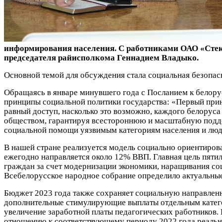
информирования населения. С работниками ОАО «Стек
председателя райисполкома Геннадием Владыко.
Основной темой для обсуждения стала социальная безопас
Обращаясь в январе минувшего года с Посланием к белор
принципы социальной политики государства: «Первый прин
равный доступ, насколько это возможно, каждого белоруса 
обществом, гарантируя всестороннюю и масштабную поддер
социальной помощи уязвимым категориям населения и лю
В нашей стране реализуется модель социально ориентиро
ежегодно направляется около 12% ВВП. Главная цель пяти
граждан за счет модернизации экономики, наращивания со
Всебелорусское народное собрание определило актуальные 
Бюджет 2023 года также сохраняет социальную направленно
дополнительные стимулирующие выплаты отдельным категор
увеличение заработной платы педагогических работников. 
отношению к соответствующему периоду 2022 года реальн