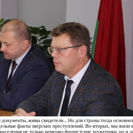
 документы, живы свидетели... Но для страны тогда основно
дельные факты зверских преступлений. Во-вторых, мы жили в
аселения не только немецко-фашистские захватчики, но и л