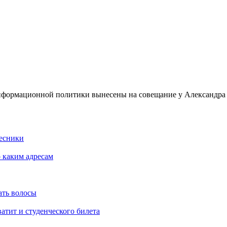
формационной политики вынесены на совещание у Александра
Лесники
о каким адресам
ать волосы
атит и студенческого билета