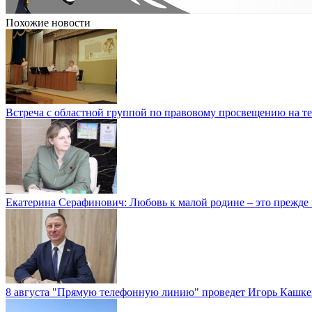
Похожие новости
Встреча с областной группой по правовому просвещению на те
Екатерина Серафинович: Любовь к малой родине – это прежде в
8 августа "Прямую телефонную линию" проведет Игорь Кашк