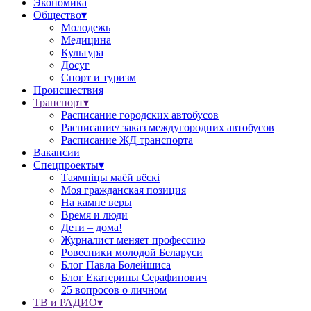
Экономика
Общество▾
Молодежь
Медицина
Культура
Досуг
Спорт и туризм
Происшествия
Транспорт▾
Расписание городских автобусов
Расписание/ заказ междугородних автобусов
Расписание ЖД транспорта
Вакансии
Спецпроекты▾
Таямніцы маёй вёскі
Моя гражданская позиция
На камне веры
Время и люди
Дети – дома!
Журналист меняет профессию
Ровесники молодой Беларуси
Блог Павла Болейшиса
Блог Екатерины Серафинович
25 вопросов о личном
ТВ и РАДИО▾