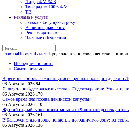
Лидер ФМ 94.3
Твоё радио 100.6 ФМ
ТВ
Реклама и услуги
Заявка в бегущую строку
Ваши поздравления
Рекламодателям
Частные объявления
Главная
Новости
Власть
Предложения по совершенствованию ин
Последние новости
Самое читаемое
В регионе состоялся митинг, посвящённый трагедии деревни 
06 Августа 2026
84
7 августа не будет электричества в Лидском районе. Узнайте, п
06 Августа 2026
170
Самое время для посева пекинской капусты
06 Августа 2026
110
Жуткий случай: мошенники заставили 9‑летнюю девочку отрез
06 Августа 2026
161
В Беларуси стало проще попасть в пограничную зону: теперь хв
06 Августа 2026
136