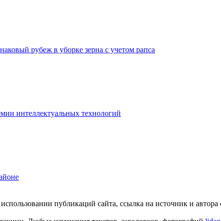
наковый рубеж в уборке зерна с учетом рапса
емии интеллектуальных технологий
районе
пользовании публикаций сайта, ссылка на источник и автора о