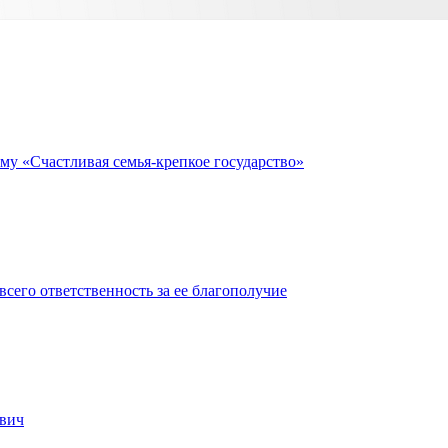
му «Счастливая семья-крепкое государство»
сего ответственность за ее благополучие
евич