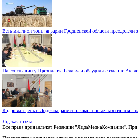
Есть миллион тонн: аграрии Гродненской области преодолели з
На совещании у Президента Беларуси обсудили создание Акад
Кадровый день в Лидском райисполкоме: новые назначения в 
Лiдская газета
Все права принадлежат Редакции "ЛидаМедиаКомпании". При ис