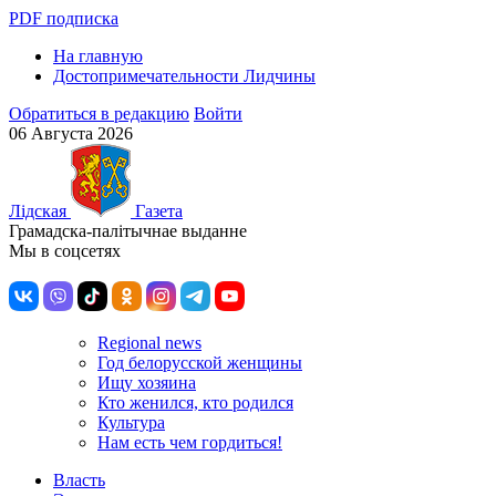
PDF подписка
На главную
Достопримечательности Лидчины
Обратиться в редакцию
Войти
06 Августа 2026
Лiдская
Газета
Грамадска-палiтычнае выданне
Мы в соцсетях
Regional news
Год белорусской женщины
Ищу хозяина
Кто женился, кто родился
Культура
Нам есть чем гордиться!
Власть