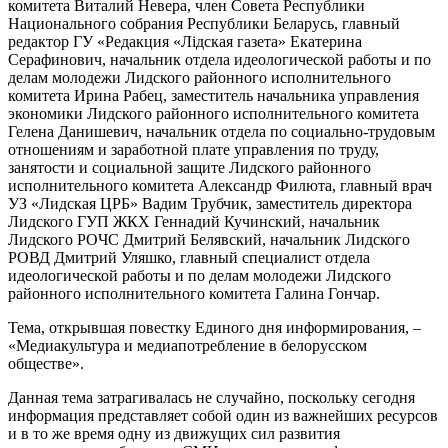
комитета Виталий Невера, член Совета Республики
Национального собрания Республики Беларусь, главный
редактор ГУ «Редакция «Лiдская газета» Екатерина
Серафинович, начальник отдела идеологической работы и по
делам молодежи Лидского районного исполнительного
комитета Ирина Рабец, заместитель начальника управления
экономики Лидского районного исполнительного комитета
Гелена Данишевич, начальник отдела по социально-трудовым
отношениям и заработной плате управления по труду,
занятости и социальной защите Лидского районного
исполнительного комитета Александр Филюта, главный врач
УЗ «Лидская ЦРБ» Вадим Трубчик, заместитель директора
Лидского ГУП ЖКХ Геннадий Кучинский, начальник
Лидского РОЧС Дмитрий Белявский, начальник Лидского
РОВД Дмитрий Уляшко, главный специалист отдела
идеологической работы и по делам молодежи Лидского
районного исполнительного комитета Галина Гончар.
Тема, открывшая повестку Единого дня информирования, –
«Медиакультура и медиапотребление в белорусском
обществе».
Данная тема затрагивалась не случайно, поскольку сегодня
информация представляет собой один из важнейших ресурсов
и в то же время одну из движущих сил развития