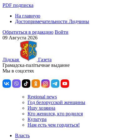
PDF подписка
На главную
Достопримечательности Лидчины
Обратиться в редакцию
Войти
09 Августа 2026
Лiдская
Газета
Грамадска-палiтычнае выданне
Мы в соцсетях
Regional news
Год белорусской женщины
Ищу хозяина
Кто женился, кто родился
Культура
Нам есть чем гордиться!
Власть