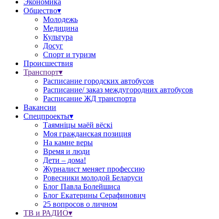
Экономика
Общество▾
Молодежь
Медицина
Культура
Досуг
Спорт и туризм
Происшествия
Транспорт▾
Расписание городских автобусов
Расписание/ заказ междугородних автобусов
Расписание ЖД транспорта
Вакансии
Спецпроекты▾
Таямніцы маёй вёскі
Моя гражданская позиция
На камне веры
Время и люди
Дети – дома!
Журналист меняет профессию
Ровесники молодой Беларуси
Блог Павла Болейшиса
Блог Екатерины Серафинович
25 вопросов о личном
ТВ и РАДИО▾