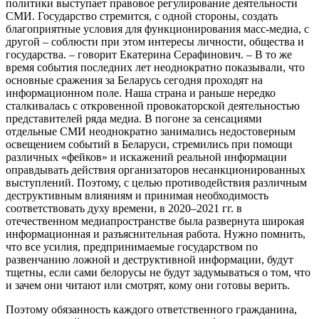
политики выступает правовое регулирование деятельности
СМИ. Государство стремится, с одной стороны, создать
благоприятные условия для функционирования масс-медиа, с
другой – соблюсти при этом интересы личности, общества и
государства. – говорит Екатерина Серафинович. – В то же
время события последних лет неоднократно показывали, что
основные сражения за Беларусь сегодня проходят на
информационном поле. Наша страна и раньше нередко
сталкивалась с откровенной провокаторской деятельностью
представителей ряда медиа. В погоне за сенсациями
отдельные СМИ неоднократно занимались недостоверным
освещением событий в Беларуси, стремились при помощи
различных «фейков» и искажений реальной информации
оправдывать действия организаторов несанкционированных
выступлений. Поэтому, с целью противодействия различным
деструктивным влияниям и принимая необходимость
соответствовать духу времени, в 2020–2021 гг. в
отечественном медиапространстве была развернута широкая
информационная и разъяснительная работа. Нужно помнить,
что все усилия, предпринимаемые государством по
развенчанию ложной и деструктивной информации, будут
тщетны, если сами белорусы не будут задумываться о том, что
и зачем они читают или смотрят, кому они готовы верить.
Поэтому обязанность каждого ответственного гражданина,