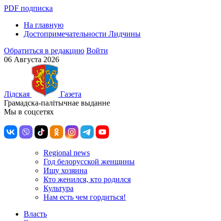
PDF подписка
На главную
Достопримечательности Лидчины
Обратиться в редакцию
Войти
06 Августа 2026
Лiдская
Газета
Грамадска-палiтычнае выданне
Мы в соцсетях
Regional news
Год белорусской женщины
Ищу хозяина
Кто женился, кто родился
Культура
Нам есть чем гордиться!
Власть