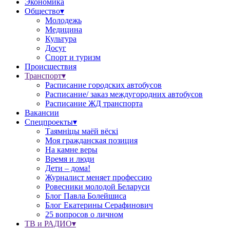
Экономика
Общество▾
Молодежь
Медицина
Культура
Досуг
Спорт и туризм
Происшествия
Транспорт▾
Расписание городских автобусов
Расписание/ заказ междугородних автобусов
Расписание ЖД транспорта
Вакансии
Спецпроекты▾
Таямніцы маёй вёскі
Моя гражданская позиция
На камне веры
Время и люди
Дети – дома!
Журналист меняет профессию
Ровесники молодой Беларуси
Блог Павла Болейшиса
Блог Екатерины Серафинович
25 вопросов о личном
ТВ и РАДИО▾