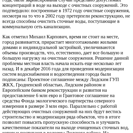
концентраций в воде на выходе с очистных сооружений. Это
подтвердило: построенные в 1972 году очистные сооружения,
несмотря на то что в 2002 году претерпели реконструкцию, не
всегда способны очистить сточные воды, поступающие в
коммунальную сеть канализации.
Как отметил Михаил Карпович, время не стоит на месте,
город развивается, прирастает многоэтажными жилыми
домами и индивидуальной застройкой, увеличиваются
объемы производств, что, естественно, дает все большую и
большую нагрузку на очистные сооружения. Решение данной
проблемы местная власть начала искать еще несколько лет
назад. И в декабре 2016 года для проведения модернизации
систем водоснабжения и водоотведения города были
подписаны: Проектное соглашение между Лидским ГУП
ЖКХ, Гродненской областью, Лидским районом и
Европейским банком реконструкции и развития на
предоставление 6 млн евро и Грантовое соглашение на
средства Фонда экологического партнерства северного
измерения в размере З млн евро. Параллельно с работой
действующих очистных сооружений на них будут вестись
строительство и модернизация ряда объектов, что в итоге
позволит повысить пропускную способность и улучшить
качественные показатели на выходе очищенных сточных вод,
которые поступают в водоемы Лидского района. На