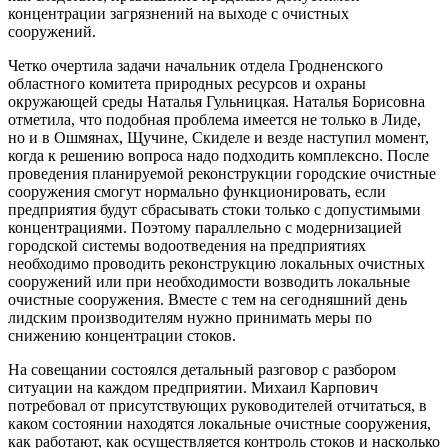
концентрации загрязнений на выходе с очистных
сооружений.
Четко очертила задачи начальник отдела Гродненского
областного комитета природных ресурсов и охраны
окружающей среды Наталья Гульницкая. Наталья Борисовна
отметила, что подобная проблема имеется не только в Лиде,
но и в Ошмянах, Щучине, Скиделе и везде наступил момент,
когда к решению вопроса надо подходить комплексно. После
проведения планируемой реконструкции городские очистные
сооружения смогут нормально функционировать, если
предприятия будут сбрасывать стоки только с допустимыми
концентрациями. Поэтому параллельно с модернизацией
городской системы водоотведения на предприятиях
необходимо проводить реконструкцию локальных очистных
сооружений или при необходимости возводить локальные
очистные сооружения. Вместе с тем на сегодняшний день
лидским производителям нужно принимать меры по
снижению концентрации стоков.
На совещании состоялся детальный разговор с разбором
ситуации на каждом предприятии. Михаил Карпович
потребовал от присутствующих руководителей отчитаться, в
каком состоянии находятся локальные очистные сооружения,
как работают, как осуществляется контроль стоков и насколько