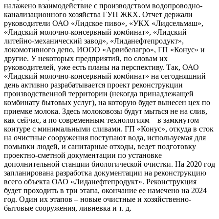
налажено взаимодействие с производством водопроводно-
канализационного хозяйства ГУП ЖКХ. Отчет держали
руководители ОАО «Лидское пиво», «УКХ «Лидсельмаш»,
«Лидский молочно-консервный комбинат», «Лидский
литейно-механический завод», «Лиданефтепродукт»,
локомотивного депо, ИООО «Арвибелагро», ГП «Конус» и
другие. У некоторых предприятий, по словам их
руководителей, уже есть планы на перспективу. Так, ОАО
«Лидский молочно-консервный комбинат» на сегодняшний
день активно разрабатывается проект реконструкции
производственной территории (некогда принадлежащей
комбинату бытовых услуг), на которую будет вынесен цех по
приемке молока. Здесь молоковозы будут мыться не на слив,
как сейчас, а по современным технологиям – в замкнутом
контуре с минимальными сливами. ГП «Конус», откуда в сток
на очистные сооружения поступают вода, используемая для
помывки людей, и санитарные отходы, ведет подготовку
проектно-сметной документации по установке
дополнительной станции биологической очистки. На 2020 год
запланирована разработка документации на реконструкцию
всего объекта ОАО «Лиданефтепродукт». Реконструкция
будет проходить в три этапа, окончание ее намечено на 2024
год. Один их этапов – новые очистные и хозяйственно-
бытовые сооружения, ливневка и т. д.