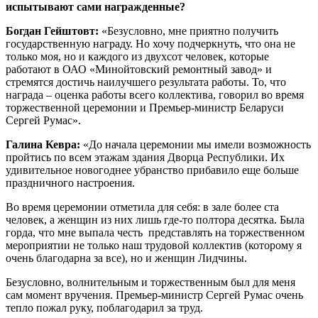
испытывают сами награжденные?
Богдан Гейштовт:
«Безусловно, мне приятно получить
государственную награду. Но хочу подчеркнуть, что она не
только моя, но и каждого из двухсот человек, которые
работают в ОАО «Минойтовский ремонтный завод» и
стремятся достичь наилучшего результата работы. То, что
награда – оценка работы всего коллектива, говорил во время
торжественной церемонии и Премьер-министр Беларуси
Сергей Румас».
Галина Кевра:
«До начала церемонии мы имели возможность
пройтись по всем этажам здания Дворца Республики. Их
удивительное новогоднее убранство прибавило еще больше
праздничного настроения.
Во время церемонии отметила для себя: в зале более ста
человек, а женщин из них лишь где-то полтора десятка. Была
горда, что мне выпала честь представлять на торжественном
мероприятии не только наш трудовой коллектив (которому я
очень благодарна за все), но и женщин Лидчины.
Безусловно, волнительным и торжественным был для меня
сам момент вручения. Премьер-министр Сергей Румас очень
тепло пожал руку, поблагодарил за труд.