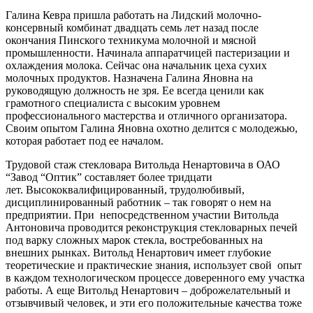
Галина Кевра пришла работать на Лидский молочно-
консервный комбинат двадцать семь лет назад после
окончания Пинского техникума молочной и мясной
промышленности. Начинала аппаратчицей пастеризации и
охлаждения молока. Сейчас она начальник цеха сухих
молочных продуктов. Назначена Галина Яновна на
руководящую должность не зря. Ее всегда ценили как
грамотного специалиста с высоким уровнем
профессионального мастерства и отличного организатора.
Своим опытом Галина Яновна охотно делится с молодежью,
которая работает под ее началом.
Трудовой стаж стекловара Витольда Ненартовича в ОАО
“Завод “Оптик” составляет более тридцати
лет. Высококвалифицированный, трудолюбивый,
дисциплинированный работник – так говорят о нем на
предприятии. При непосредственном участии Витольда
Антоновича проводится реконструкция стекловарных печей
под варку сложных марок стекла, востребованных на
внешних рынках. Витольд Ненартович имеет глубокие
теоретические и практические знания, использует свой опыт
в каждом технологическом процессе доверенного ему участка
работы. А еще Витольд Ненартович – доброжелательный и
отзывчивый человек, и эти его положительные качества тоже