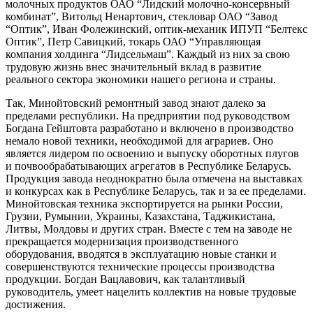
молочных продуктов ОАО “Лидский молочно-консервный
комбинат”, Витольд Ненартович, стекловар ОАО “Завод
“Оптик”, Иван Фолежинский, оптик-механик ИПУП “Белтекс
Оптик”, Петр Савицкий, токарь ОАО “Управляющая
компания холдинга “Лидсельмаш”. Каждый из них за свою
трудовую жизнь внес значительный вклад в развитие
реального сектора экономики нашего региона и страны.
Так, Минойтовский ремонтный завод знают далеко за
пределами республики. На предприятии под руководством
Богдана Гейштовта разработано и включено в производство
немало новой техники, необходимой для аграриев. Оно
является лидером по освоению и выпуску оборотных плугов
и почвообрабатывающих агрегатов в Республике Беларусь.
Продукция завода неоднократно была отмечена на выставках
и конкурсах как в Республике Беларусь, так и за ее пределами.
Минойтовская техника экспортируется на рынки России,
Грузии, Румынии, Украины, Казахстана, Таджикистана,
Литвы, Молдовы и других стран. Вместе с тем на заводе не
прекращается модернизация производственного
оборудования, вводятся в эксплуатацию новые станки и
совершенствуются технические процессы производства
продукции. Богдан Вацлавович, как талантливый
руководитель, умеет нацелить коллектив на новые трудовые
достижения.