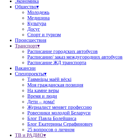
Экономика
Общество▾
Молодежь
Медицина
Культура
Досуг
Спорт и туризм
Происшествия
Транспорт▾
Расписание городских автобусов
Расписание/ заказ междугородних автобусов
Расписание ЖД транспорта
Вакансии
Спецпроекты▾
Таямніцы маёй вёскі
Моя гражданская позиция
На камне веры
Время и люди
Дети – дома!
Журналист меняет профессию
Ровесники молодой Беларуси
Блог Павла Болейшиса
Блог Екатерины Серафинович
25 вопросов о личном
ТВ и РАДИО▾