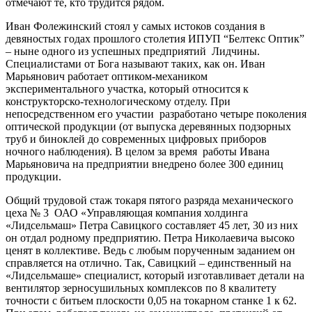
отмечают те, кто трудится рядом.
Иван Фолежинский стоял у самых истоков создания в
девяностых годах прошлого столетия ИПУП “Белтекс Оптик”
– ныне одного из успешных предприятий Лидчины.
Специалистами от Бога называют таких, как он. Иван
Марьянович работает оптиком-механиком
экспериментального участка, который относится к
конструкторско-технологическому отделу. При
непосредственном его участии разработано четыре поколения
оптической продукции (от выпуска деревянных подзорных
труб и биноклей до современных цифровых приборов
ночного наблюдения). В целом за время работы Ивана
Марьяновича на предприятии внедрено более 300 единиц
продукции.
Общий трудовой стаж токаря пятого разряда механического
цеха № 3 ОАО «Управляющая компания холдинга
«Лидсельмаш» Петра Савицкого составляет 45 лет, 30 из них
он отдал родному предприятию. Петра Николаевича высоко
ценят в коллективе. Ведь с любым порученным заданием он
справляется на отлично. Так, Савицкий – единственный на
«Лидсельмаше» специалист, который изготавливает детали на
вентилятор зерносушильных комплексов по 8 квалитету
точности с битьем плоскости 0,05 на токарном станке 1 к 62.