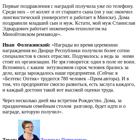
Первые поздравления с наградой получила уже по телефону.
Среди них – от коллег и от старшего сына (он у нас окончил
лингвистический университет и работает в Минске). Дома
поздравили младший сын и муж. Кстати, мой муж Станислав
Эдвардович работает инженером-технологом на
Минойтовском ремзаводе».
Иван Фолежинский:
«Награды во время церемонии
награждения во Дворце Республики получили более сотни
специалистов в своих отраслях. Подумалось: а ведь за ними
стоят их организации. Не зря говорится: один в поле не воин.
Вспомнил, с каким энтузиазмом сорок человек брались за
дело, когда зарождалось наше предприятия. (Сейчас в
«Белтекс Оптик» трудится 780 человек –Прим.автора). И в
том, что предприятие смогло развиться, есть заслуга каждого,
и каждый достоин такой вот высокой оценки труда.
Через несколько дней мы встретим Рождество. Дома, за
праздничным семейным столом разговор, будет идти и о
награде, которую получил».
Текст:
Людмила Петрулевич