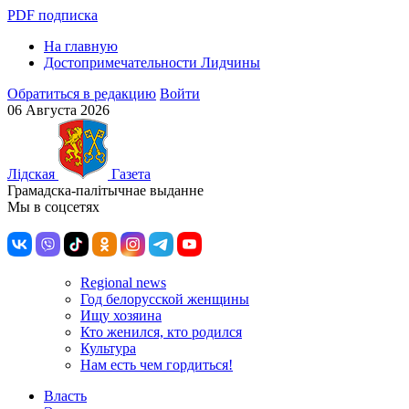
PDF подписка
На главную
Достопримечательности Лидчины
Обратиться в редакцию
Войти
06 Августа 2026
Лiдская
Газета
Грамадска-палiтычнае выданне
Мы в соцсетях
Regional news
Год белорусской женщины
Ищу хозяина
Кто женился, кто родился
Культура
Нам есть чем гордиться!
Власть