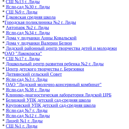
*
СШ №13 г. Лиды
*
Ясли-сад №30 г. Лиды
*
СШ №9 г. Лиды
*
Ёдковская средняя школа
*
Городская поликлиника №2
г. Лиды
*
Автопарк №2 г. Лиды
*
Ясли-сад №34 г. Лиды
*
Дома у лидчанки Анны Ковальской
*
Дома у лидчанки Валерии Белюн
*
Лидский районный центр творчества детей и молодежи
*
ОАО "Лакокраска"
*
СШ №17 г. Лиды
*
Дошкольный центр развития ребенка №2 г. Лиды
*
Центр детского творчества г. Березовки
*
Дитвянский сельский Сове
т
*
Ясли-сад №3 г. Лиды
*
ОАО "Лидский молочно-консервный комбинат"
*
Ясли-сад №38 г. Лиды
*
Клинико-диагностическая лаборатория Лидской ЦРБ
*
Белицкий УПК детский сад-средняя школа
*
Круповский УПК детский сад-средняя школа
*
Ясли-сад №7 г. Лиды
*
Ясли-сад №12 г. Лиды
*
Лицей №1 г. Лиды
*
СШ №1 г. Лиды