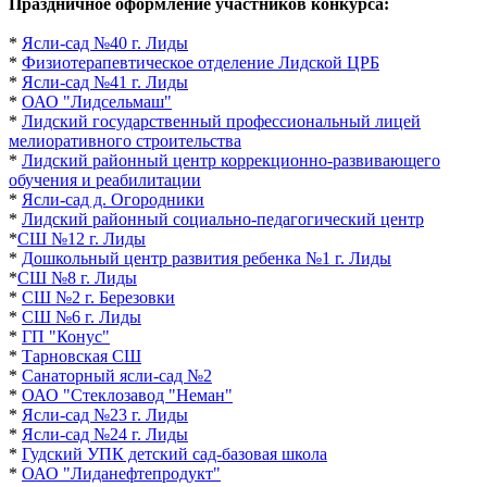
Праздничное оформление участников конкурса:
*
Ясли-сад №40 г. Лиды
*
Физиотерапевтическое отделение Лидской ЦРБ
*
Ясли-сад №41 г. Лиды
*
ОАО "Лидсельмаш"
*
Лидский государственный профессиональный лицей
мелиоративного строительства
*
Лидский районный центр коррекционно-развивающего
обучения и реабилитации
*
Ясли-сад д. Огородники
*
Лидский районный социально-педагогический центр
*
СШ №12 г. Лиды
*
Д
ошкольный центр развития ребенка №1 г. Лиды
*
СШ №8 г. Лиды
*
СШ №2 г. Березовки
*
СШ №6 г. Лиды
*
ГП "Конус"
*
Тарновская СШ
*
Санаторный ясли-сад №2
*
ОАО "Стеклозавод "Неман"
*
Ясли-сад №23 г. Лиды
*
Ясли-сад №24 г. Лиды
*
Гудский УПК детский сад-базовая школа
*
ОАО "Лиданефтепродукт"