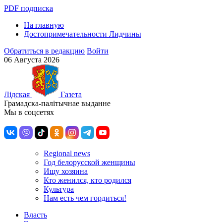
PDF подписка
На главную
Достопримечательности Лидчины
Обратиться в редакцию
Войти
06 Августа 2026
Лiдская
Газета
Грамадска-палiтычнае выданне
Мы в соцсетях
Regional news
Год белорусской женщины
Ищу хозяина
Кто женился, кто родился
Культура
Нам есть чем гордиться!
Власть