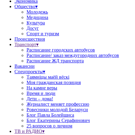
Экономика
Общество▾
Молодежь
Медицина
Культура
Досуг
Спорт и туризм
Происшествия
Транспорт▾
Расписание городских автобусов
Расписание/ заказ междугородних автобусов
Расписание ЖД транспорта
Вакансии
Спецпроекты▾
Таямніцы маёй вёскі
Моя гражданская позиция
На камне веры
Время и люди
Дети – дома!
Журналист меняет профессию
Ровесники молодой Беларуси
Блог Павла Болейшиса
Блог Екатерины Серафинович
25 вопросов о личном
ТВ и РАДИО▾