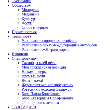
Экономика
Общество▾
Молодежь
Медицина
Культура
Досуг
Спорт и туризм
Происшествия
Транспорт▾
Расписание городских автобусов
Расписание/ заказ междугородних автобусов
Расписание ЖД транспорта
Вакансии
Спецпроекты▾
Таямніцы маёй вёскі
Моя гражданская позиция
На камне веры
Время и люди
Дети – дома!
Журналист меняет профессию
Ровесники молодой Беларуси
Блог Павла Болейшиса
Блог Екатерины Серафинович
25 вопросов о личном
ТВ и РАДИО▾