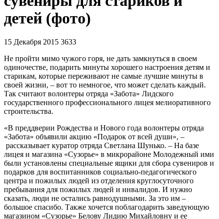
сувениры для стариков и
детей (фото)
15 Декабря 2015
3633
Не пройти мимо чужого горя, не дать замкнуться в своем
одиночестве, подарить минуты хорошего настроения детям и
старикам, которые переживают не самые лучшие минуты в
своей жизни, – вот то немногое, что может сделать каждый.
Так считают волонтеры отряда «Забота» Лидского
государственного профессионального лицея мелиоративного
строительства.
«В преддверии Рождества и Нового года волонтеры отряда
«Забота» объявили акцию «Подарок от всей души», –
рассказывает куратор отряда Светлана Шунько. – На базе
лицея и магазина «Сузорье» в микрорайоне Молодежный ими
были установлены специальные ящики для сбора сувениров и
подарков для воспитанников социально-педагогического
центра и пожилых людей из отделения круглосуточного
пребывания для пожилых людей и инвалидов. И нужно
сказать, люди не остались равнодушными. За это им –
большое спасибо. Также хочется поблагодарить заведующую
магазином «Сузорье» Белову Лидию Михайловну и ее