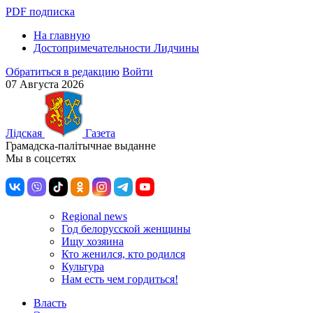
PDF подписка
На главную
Достопримечательности Лидчины
Обратиться в редакцию
Войти
07 Августа 2026
Лiдская
Газета
Грамадска-палiтычнае выданне
Мы в соцсетях
Regional news
Год белорусской женщины
Ищу хозяина
Кто женился, кто родился
Культура
Нам есть чем гордиться!
Власть