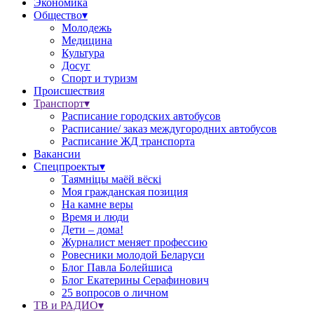
Экономика
Общество▾
Молодежь
Медицина
Культура
Досуг
Спорт и туризм
Происшествия
Транспорт▾
Расписание городских автобусов
Расписание/ заказ междугородних автобусов
Расписание ЖД транспорта
Вакансии
Спецпроекты▾
Таямніцы маёй вёскі
Моя гражданская позиция
На камне веры
Время и люди
Дети – дома!
Журналист меняет профессию
Ровесники молодой Беларуси
Блог Павла Болейшиса
Блог Екатерины Серафинович
25 вопросов о личном
ТВ и РАДИО▾