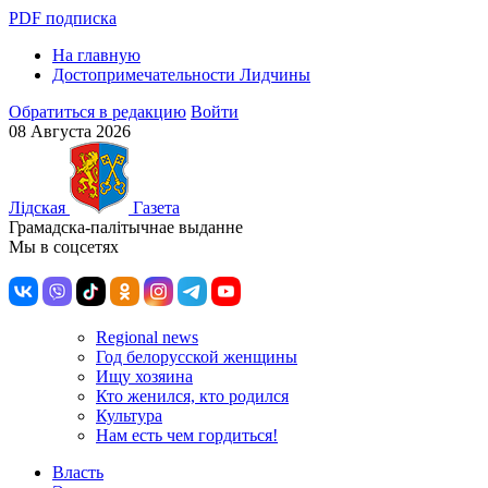
PDF подписка
На главную
Достопримечательности Лидчины
Обратиться в редакцию
Войти
08 Августа 2026
Лiдская
Газета
Грамадска-палiтычнае выданне
Мы в соцсетях
Regional news
Год белорусской женщины
Ищу хозяина
Кто женился, кто родился
Культура
Нам есть чем гордиться!
Власть