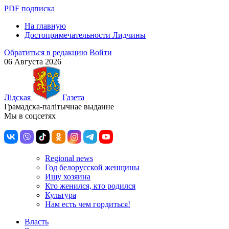
PDF подписка
На главную
Достопримечательности Лидчины
Обратиться в редакцию
Войти
06 Августа 2026
Лiдская
Газета
Грамадска-палiтычнае выданне
Мы в соцсетях
Regional news
Год белорусской женщины
Ищу хозяина
Кто женился, кто родился
Культура
Нам есть чем гордиться!
Власть