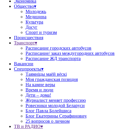
Экономика
Общество▾
Молодежь
Медицина
Культура
Досуг
Спорт и туризм
Происшествия
Транспорт▾
Расписание городских автобусов
Расписание/ заказ междугородних автобусов
Расписание ЖД транспорта
Вакансии
Спецпроекты▾
Таямніцы маёй вёскі
Моя гражданская позиция
На камне веры
Время и люди
Дети – дома!
Журналист меняет профессию
Ровесники молодой Беларуси
Блог Павла Болейшиса
Блог Екатерины Серафинович
25 вопросов о личном
ТВ и РАДИО▾