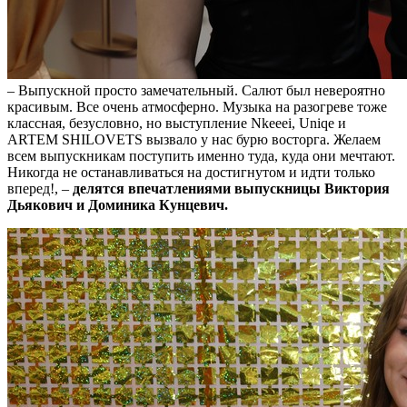
– Выпускной просто замечательный. Салют был невероятно
красивым. Все очень атмосферно. Музыка на разогреве тоже
классная, безусловно, но выступление Nkeeei, Uniqe и
ARTEM SHILOVETS вызвало у нас бурю восторга. Желаем
всем выпускникам поступить именно туда, куда они мечтают.
Никогда не останавливаться на достигнутом и идти только
вперед!, –
делятся впечатлениями выпускницы Виктория
Дьякович и Доминика Кунцевич.