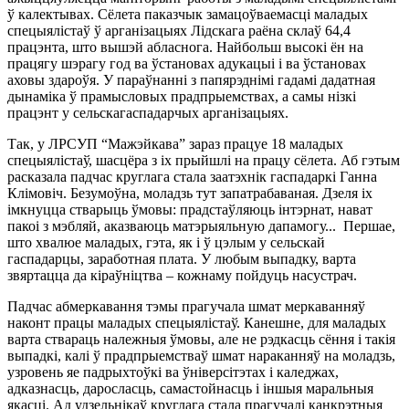
ў калектывах. Сёлета паказчык замацоўваемасці маладых
спецыялістаў ў арганізацыях Лідскага раёна склаў 64,4
працэнта, што вышэй абласнога. Найбольш высокі ён на
працягу шэрагу год ва ўстановах адукацыі і ва ўстановах
аховы здароўя. У параўнанні з папярэднімі гадамі дадатная
дынаміка ў прамысловых прадпрыемствах, а самы нізкі
працэнт у сельскагаспадарчых арганізацыях.
Так, у ЛРСУП “Мажэйкава” зараз працуе 18 маладых
спецыялістаў, шасцёра з іх прыйшлі на працу сёлета. Аб гэтым
расказала падчас круглага стала заатэхнік гаспадаркі Ганна
Клімовіч. Безумоўна, моладзь тут запатрабаваная. Дзеля іх
імкнуцца стварыць ўмовы: прадстаўляюць інтэрнат, нават
пакоі з мэбляй, аказваюць матэрыяльную дапамогу... Першае,
што хвалюе маладых, гэта, як і ў цэлым у сельскай
гаспадарцы, заработная плата. У любым выпадку, варта
звяртацца да кіраўніцтва – кожнаму пойдуць насустрач.
Падчас абмеркавання тэмы прагучала шмат меркаванняў
наконт працы маладых спецыялістаў. Канешне, для маладых
варта ствараць належныя ўмовы, але не рэдкасць сёння і такія
выпадкі, калі ў прадпрыемстваў шмат нараканняў на моладзь,
узровень яе падрыхтоўкі ва ўніверсітэтах і каледжах,
адказнасць, даросласць, самастойнасць і іншыя маральныя
якасці. Ад удзельнікаў круглага стала прагучалі канкрэтныя