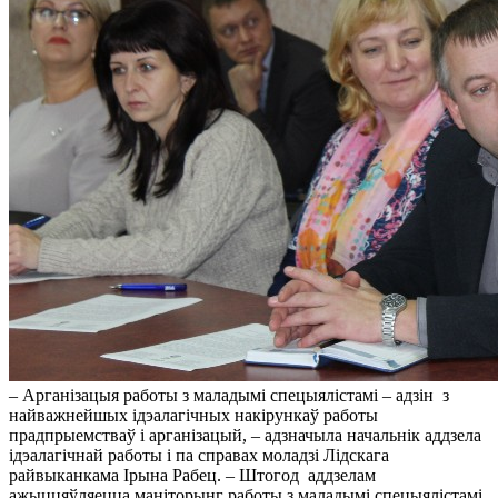
– Арганізацыя работы з маладымі спецыялістамі – адзін з
найважнейшых ідэалагічных накірункаў работы
прадпрыемстваў і арганізацый, – адзначыла начальнік аддзела
ідэалагічнай работы і па справах моладзі Лідскага
райвыканкама Ірына Рабец. – Штогод аддзелам
ажыццяўляецца маніторынг работы з маладымі спецыялістамі