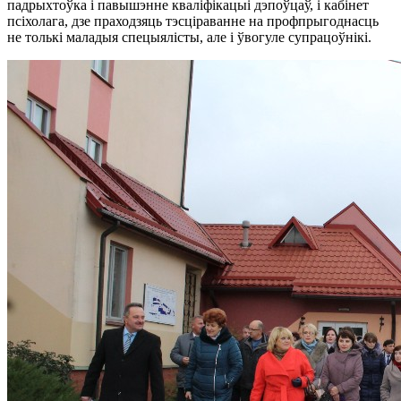
падрыхтоўка і павышэнне кваліфікацыі дэпоўцаў, і кабінет
псіхолага, дзе праходзяць тэсціраванне на профпрыгоднасць
не толькі маладыя спецыялісты, але і ўвогуле супрацоўнікі.