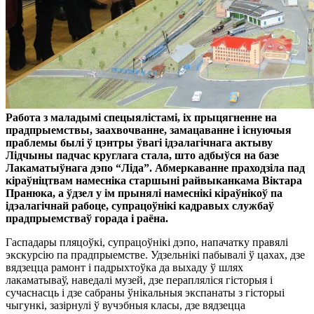
Работа з маладымі спецыялістамі, іх прыцягненне на
прадпрыемствы, заахвочванне, замацаванне і існуючыя
праблемы былі ў цэнтры ўвагі ідэалагічнага актыву
Лідчыны падчас круглага стала, што адбыўся на базе
Лакаматыўнага дэпо “Ліда”. Абмеркаванне праходзіла пад
кіраўніцтвам намесніка старшыні райвыканкама Віктара
Пранюка, а ўдзел у ім прынялі намеснікі кіраўнікоў па
ідэалагічнай рабоце, супрацоўнікі кадравых службаў
прадпрыемстваў горада і раёна.
Гаспадары пляцоўкі, супрацоўнікі дэпо, напачатку правялі
экскурсію па прадпрыемстве. Удзельнікі пабывалі ў цахах, дзе
вядзецца рамонт і падрыхтоўка да выхаду ў шлях
лакаматываў, наведалі музей, дзе перапляліся гісторыя і
сучаснасць і дзе сабраны ўнікальныя экспанаты з гісторыі
чыгункі, зазірнулі ў вучэбныя класы, дзе вядзецца