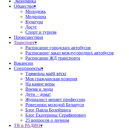
Экономика
Общество▾
Молодежь
Медицина
Культура
Досуг
Спорт и туризм
Происшествия
Транспорт▾
Расписание городских автобусов
Расписание/ заказ междугородних автобусов
Расписание ЖД транспорта
Вакансии
Спецпроекты▾
Таямніцы маёй вёскі
Моя гражданская позиция
На камне веры
Время и люди
Дети – дома!
Журналист меняет профессию
Ровесники молодой Беларуси
Блог Павла Болейшиса
Блог Екатерины Серафинович
25 вопросов о личном
ТВ и РАДИО▾