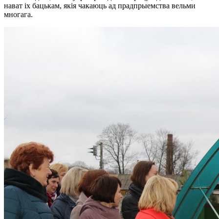
нават іх бацькам, якія чакаюць ад прадпрыемства вельми
многага.