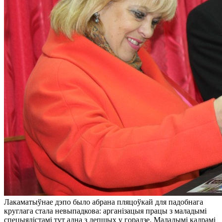
Лакаматыўнае дэпо было абрана пляцоўкай для падобнага
круглага стала невыпадкова: арганізацыя працы з маладымі
спецыялістамі тут адна з лепшых у горадзе. Маладымі кадрамі