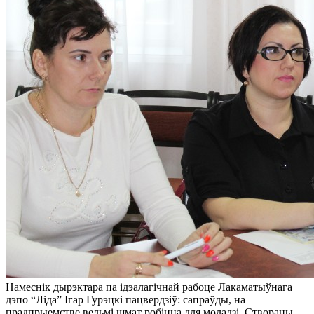
Намеснік дырэктара па ідэалагічнай рабоце Лакаматыўнага
дэпо “Ліда” Ігар Гурэцкі пацвердзіў: сапраўды, на
прадпрыемстве вельмі шмат робіцца для моладзі. Створаны