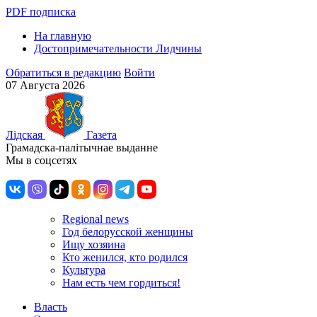
PDF подписка
На главную
Достопримечательности Лидчины
Обратиться в редакцию
Войти
07 Августа 2026
Лiдская
Газета
Грамадска-палiтычнае выданне
Мы в соцсетях
Regional news
Год белорусской женщины
Ищу хозяина
Кто женился, кто родился
Культура
Нам есть чем гордиться!
Власть