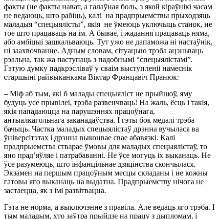
факты (не факты нават, а галаўная боль, з якой кіраўнікі часам
не ведаюць, што рабіць), калі на прадпрыемствы прыходзяць
маладыя “спецыялісты”, якія не ўмеюць уключыць станок, не
тое што працаваць на ім. А бывае, і жадання працаваць няма,
або амбіцыі зашкальваюць. Тут ужо не дапаможа ні настаўнік,
ні заахвочванне. Адным словам, сітуацыю трэба ацэньваць
рэальна, так жа паступаць з падобнымі “спецыялістамі”.
Гэтую думку падкрэсліваў у сваім выступленіі намеснік
старшыні райвыканкама Віктар Францавіч Пранюк:
– Міф аб тым, які б малады спецыяліст не прыйшоў, яму
будуць усе прывілеі, трэба развенчваць! На жаль, ёсць і такія,
якія пападаюцца на парушэннях працоўнага,
антыалкагольнага заканадаўства. І гэты бок медалі трэба
бачыць. Частка маладых спецыялістаў дрэнна вучылася ва
ўніверсітэтах і дрэнна выконвае свае абавязкі. Калі
прадпрыемства стварае ўмовы для маладых спецыялістаў, то
яно прад’яўляе і патрабаванні. Не ўсе могуць іх выканаць. Не
ўсе разумеюць, што інфанцільнае дзяцінства скончылася.
Экзамен на першым працоўным месцы складаны і не кожны
гатовы яго выканаць на выдатна. Прадпрыемству нічога не
застаецца, як з імі развітвацца.
Гэта не норма, а выключэнне з правіла. Але ведаць яго трэба. І
тым маладым, хто заўтра прыйдзе на працу з дыпломам, і