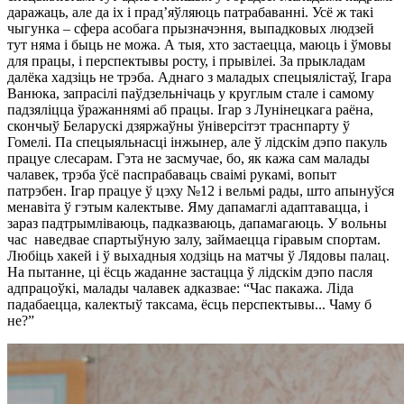
даражаць, але да іх і прад’яўляюць патрабаванні. Усё ж такі
чыгунка – сфера асобага прызначэння, выпадковых людзей
тут няма і быць не можа. А тыя, хто застаецца, маюць і ўмовы
для працы, і перспектывы росту, і прывілеі. За прыкладам
далёка хадзіць не трэба. Аднаго з маладых спецыялістаў, Ігара
Ванюка, запрасілі паўдзельнічаць у круглым стале і самому
падзяліцца ўражаннямі аб працы. Ігар з Лунінецкага раёна,
скончыў Беларускі дзяржаўны ўніверсітэт траснпарту ў
Гомелі. Па спецыяльнасці інжынер, але ў лідскім дэпо пакуль
працуе слесарам. Гэта не засмучае, бо, як кажа сам малады
чалавек, трэба ўсё паспрабаваць сваімі рукамі, вопыт
патрэбен. Ігар працуе ў цэху №12 і вельмі рады, што апынуўся
менавіта ў гэтым калектыве. Яму дапамаглі адаптавацца, і
зараз падтрымліваюць, падказваюць, дапамагаюць. У вольны
час наведвае спартыўную залу, займаецца гіравым спортам.
Любіць хакей і ў выхадныя ходзіць на матчы ў Лядовы палац.
На пытанне, ці ёсць жаданне застацца ў лідскім дэпо пасля
адпрацоўкі, малады чалавек адказвае: “Час пакажа. Ліда
падабаецца, калектыў таксама, ёсць перспектывы... Чаму б
не?”