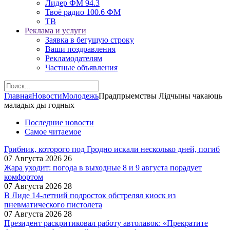
Лидер ФМ 94.3
Твоё радио 100.6 ФМ
ТВ
Реклама и услуги
Заявка в бегущую строку
Ваши поздравления
Рекламодателям
Частные объявления
Главная
Новости
Молодежь
Прадпрыемствы Лідчыны чакаюць
маладых ды годных
Последние новости
Самое читаемое
Грибник, которого под Гродно искали несколько дней, погиб
07 Августа 2026
26
Жара уходит: погода в выходные 8 и 9 августа порадует
комфортом
07 Августа 2026
28
В Лиде 14-летний подросток обстрелял киоск из
пневматического пистолета
07 Августа 2026
28
Президент раскритиковал работу автолавок: «Прекратите