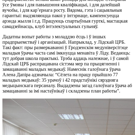
ўсе ўмовы і для павышэння кваліфікацыі, і для далейшай
вучобы, і для кар’ернага росту. Вядома, гэта і сацыяльныя
гарантыі: выдзяляюцца пакоі у інтэрнаце, кампенсуецца
арэнда жылля і г.д. Працуюць спартыўныя гурткі, мастацкая
самадзейнасць, клуб інтэлектуальных гульняў.
Дадатны вопыт работы з моладдзю ёсць і ў іншых
прадпрыемстваў і арганізацый. Напрыклад, у Лідскай ЦРБ.
Такі факт: пры размеркаванні ў Гродзенскім медуніверсітэце
маладыя ўрачы часта самі імкнуцца менавіта ў Ліду. Ведаюць:
тут добрая школа практыкі. Трэба аддаць належнае, і ў самой
Лідскай ЦРБ распрацавана сістэма мер па прыцягненні і
замацаванні маладых медыкаў. Намеснік галоўнага ўрача
Алена Дапіра адзначыла: “Сёлета на працу прыйшло 77
маладых медыкаў: 35 урачоў і 42 прадстаўнікі сярэдняга
медыцынскага персаналу. Выдадзены загад галоўнага ўрача аб
замацаванні за імі настаўнікаў і складзены план работы”.