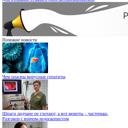
Похожие новости
Чем опасны вирусные гепатиты
Шпаги лидчане не глотают, а вот монеты – частенько.
Разговор с врачом-эндоскопистом