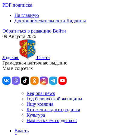
PDF подписка
На главную
Достопримечательности Лидчины
Обратиться в редакцию
Войти
09 Августа 2026
Лiдская
Газета
Грамадска-палiтычнае выданне
Мы в соцсетях
Regional news
Год белорусской женщины
Ищу хозяина
Кто женился, кто родился
Культура
Нам есть чем гордиться!
Власть