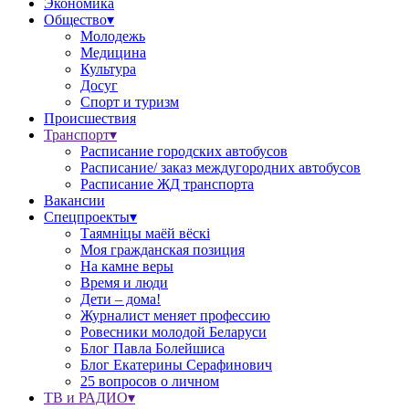
Экономика
Общество▾
Молодежь
Медицина
Культура
Досуг
Спорт и туризм
Происшествия
Транспорт▾
Расписание городских автобусов
Расписание/ заказ междугородних автобусов
Расписание ЖД транспорта
Вакансии
Спецпроекты▾
Таямніцы маёй вёскі
Моя гражданская позиция
На камне веры
Время и люди
Дети – дома!
Журналист меняет профессию
Ровесники молодой Беларуси
Блог Павла Болейшиса
Блог Екатерины Серафинович
25 вопросов о личном
ТВ и РАДИО▾